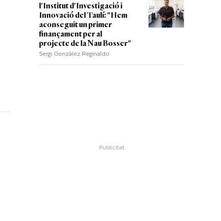
l'Institut d'Investigació i
Innovació del Taulí: "Hem
aconseguit un primer
finançament per al
projecte de la Nau Bosser"
Sergi Gonzàlez Reginaldo