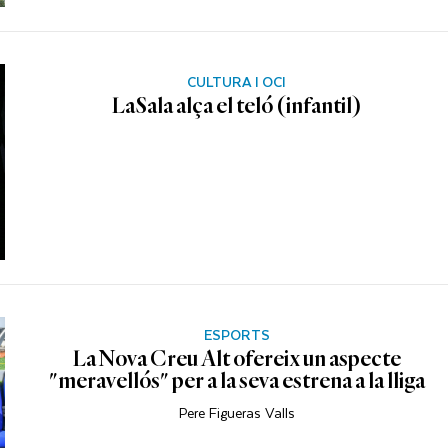
CULTURA I OCI
LaSala alça el teló (infantil)
ESPORTS
La Nova Creu Alt ofereix un aspecte
"meravellós" per a la seva estrena a la lliga
Pere Figueras Valls