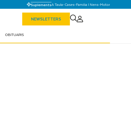
A Taula
-
Cases
-
Familia I Nens
-
Motor
Suplements
NEWSLETTERS
OBITUARIS