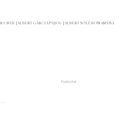
R I AVUI
ALBERT GARCIA PUJOL
ALBERT SOLÉ BONAMUSA