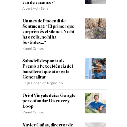
van de vacances"
Albert Acín Serra
Un mes de l'incendi de
Sentmenat: "El primer que
sorprèn és el silenci. No hi
ha ocells, no hi ha
bestioles..."
Manel Camps
Sabadell despunta als
Premis a l'excel·lència del
batxillerat que atorga la
Generalitat
Sergi Gonzàlez Reginaldo
Oriol Vinyals deixa Google
per cofundar Discovery
Loop
Manel Camps
Xavier Cañas, director de