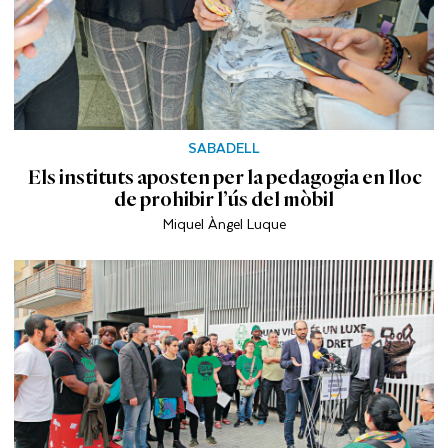
SABADELL
Els instituts aposten per la pedagogia en lloc
de prohibir l’ús del mòbil
Miquel Àngel Luque