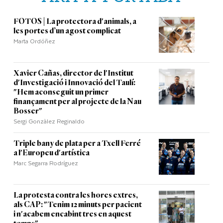
FOTOS | La protectora d'animals, a
les portes d’un agost complicat
Marta Ordóñez
Xavier Cañas, director de l'Institut
d'Investigació i Innovació del Taulí:
"Hem aconseguit un primer
finançament per al projecte de la Nau
Bosser"
Sergi Gonzàlez Reginaldo
Triple bany de plata per a Txell Ferré
a l'Europeu d'artística
Marc Segarra Rodríguez
La protesta contra les hores extres,
als CAP: "Tenim 12 minuts per pacient
i n'acabem encabint tres en aquest