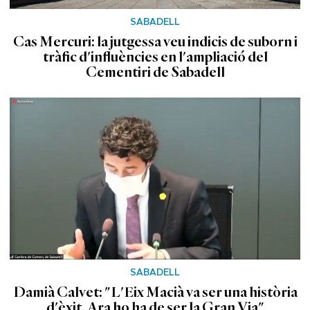
SABADELL
Cas Mercuri: la jutgessa veu indicis de suborn i
tràfic d'influències en l'ampliació del
Cementiri de Sabadell
SABADELL
Damià Calvet: "L'Eix Macià va ser una història
d'èxit. Ara ho ha de ser la Gran Via"