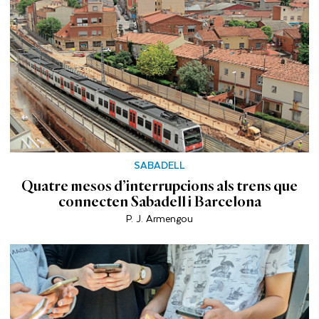
SABADELL
Quatre mesos d’interrupcions als trens que
connecten Sabadell i Barcelona
P. J. Armengou