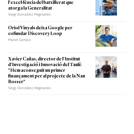
l'excel·lència del batxillerat que
atorga la Generalitat
Sergi Gonzàlez Reginaldo
Oriol Vinyals deixa Google per
cofundar Discovery Loop
Manel Camps
Xavier Cañas, director de l'Institut
d'Investigació i Innovació del Taulí:
"Hem aconseguit un primer
finançament per al projecte de la Nau
Bosser"
Sergi Gonzàlez Reginaldo