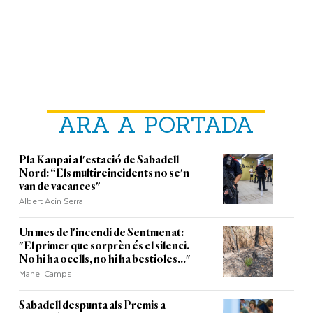
ARA A PORTADA
Pla Kanpai a l'estació de Sabadell
Nord: “Els multireincidents no se'n
van de vacances"
Albert Acín Serra
Un mes de l'incendi de Sentmenat:
"El primer que sorprèn és el silenci.
No hi ha ocells, no hi ha bestioles..."
Manel Camps
Sabadell despunta als Premis a