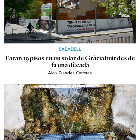
SABADELL
Faran 19 pisos en un solar de Gràcia buit des de
fa una dècada
Aleix Pujadas Carreras