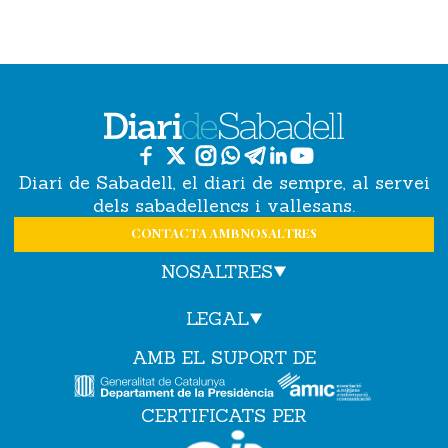
Diari de Sabadell, el diari de sempre, al servei
dels sabadellencs i vallesans.
CONTACTA AMB NOSALTRES
NOSALTRES
LEGAL
AMB EL SUPORT DE
CERTIFICATS PER