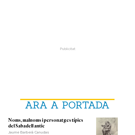
ARA A PORTADA
Noms, malnoms i personatges típics
del Sabadell antic
Jaume Barberà Canudas