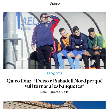
Opinió
ESPORTS
Quico Díaz: "Deixo el Sabadell Nord perquè
vull tornar a les banquetes"
Pere Figueras Valls