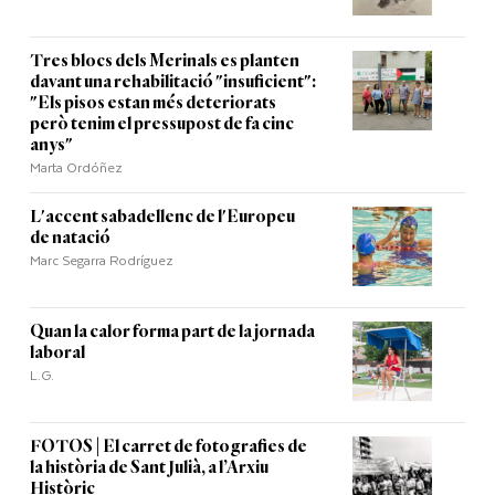
Tres blocs dels Merinals es planten
davant una rehabilitació "insuficient":
"Els pisos estan més deteriorats
però tenim el pressupost de fa cinc
anys"
Marta Ordóñez
L'accent sabadellenc de l'Europeu
de natació
Marc Segarra Rodríguez
Quan la calor forma part de la jornada
laboral
L.G.
FOTOS | El carret de fotografies de
la història de Sant Julià, a l’Arxiu
Històric