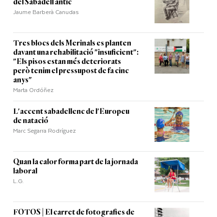
del Sabadell antic
Jaume Barberà Canudas
Tres blocs dels Merinals es planten
davant una rehabilitació "insuficient":
"Els pisos estan més deteriorats
però tenim el pressupost de fa cinc
anys"
Marta Ordóñez
L'accent sabadellenc de l'Europeu
de natació
Marc Segarra Rodríguez
Quan la calor forma part de la jornada
laboral
L.G.
FOTOS | El carret de fotografies de