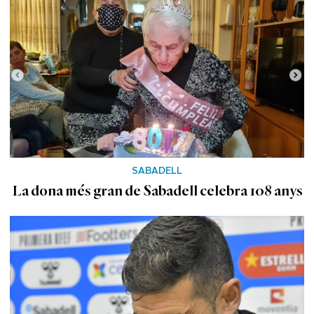
SABADELL
La dona més gran de Sabadell celebra 108 anys