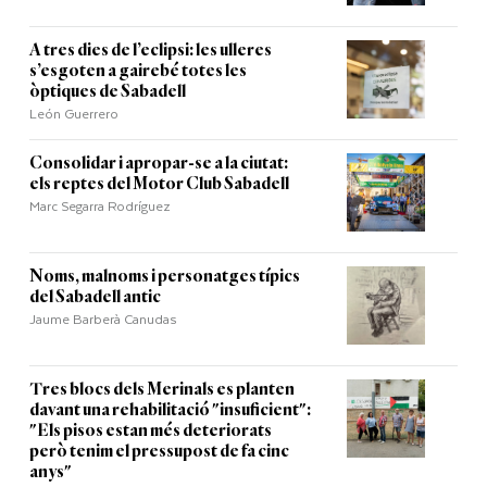
A tres dies de l’eclipsi: les ulleres
s’esgoten a gairebé totes les
òptiques de Sabadell
León Guerrero
Consolidar i apropar-se a la ciutat:
els reptes del Motor Club Sabadell
Marc Segarra Rodríguez
Noms, malnoms i personatges típics
del Sabadell antic
Jaume Barberà Canudas
Tres blocs dels Merinals es planten
davant una rehabilitació "insuficient":
"Els pisos estan més deteriorats
però tenim el pressupost de fa cinc
anys"