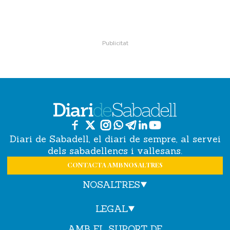
Diari de Sabadell, el diari de sempre, al servei
dels sabadellencs i vallesans.
CONTACTA AMB NOSALTRES
NOSALTRES
LEGAL
AMB EL SUPORT DE