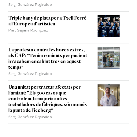
Sergi Gonzàlez Reginaldo
Triple bany de plata per a Txell Ferré
a l'Europeu d'artística
Marc Segarra Rodríguez
La protesta contra les hores extres,
als CAP: "Tenim 12 minuts per pacient
i n'acabem encabint tres en aquest
temps"
Sergi Gonzàlez Reginaldo
Una unitat per tractar afectats per
l'amiant: "Els 300 casos que
controlem, la majoria antics
treballadors de fàbriques, són només
la punta de l'iceberg"
Sergi Gonzàlez Reginaldo