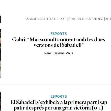
l
A SABADELL HI HA DE TOT
ADRIÁN HERNÁNDEZ
AHI
ESPORTS
Gabri: "Marxo molt content amb les dues
versions del Sabadell"
Pere Figueras Valls
ESPORTS
El Sabadell s'exhibeix a la primera part i sap
patir després per una gran victòria (0-1)