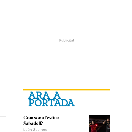
ARA A
PORTADA
Com sona l’estiu a
Sabadell?
León Guerrero