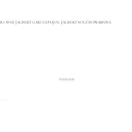
R I AVUI
ALBERT GARCIA PUJOL
ALBERT SOLÉ BONAMUSA