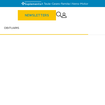
A Taula
-
Cases
-
Familia I Nens
-
Motor
Suplements
NEWSLETTERS
OBITUARIS