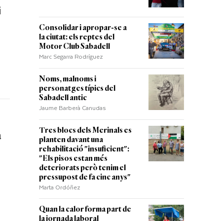
i
Consolidar i apropar-se a
la ciutat: els reptes del
Motor Club Sabadell
Marc Segarra Rodríguez
Noms, malnoms i
personatges típics del
Sabadell antic
Jaume Barberà Canudas
Tres blocs dels Merinals es
a
planten davant una
rehabilitació "insuficient":
"Els pisos estan més
deteriorats però tenim el
pressupost de fa cinc anys"
Marta Ordóñez
Quan la calor forma part de
la jornada laboral