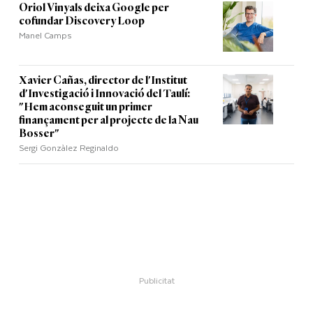
Oriol Vinyals deixa Google per
cofundar Discovery Loop
Manel Camps
Xavier Cañas, director de l'Institut
d'Investigació i Innovació del Taulí:
"Hem aconseguit un primer
finançament per al projecte de la Nau
Bosser"
Sergi Gonzàlez Reginaldo