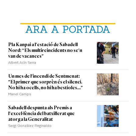
ARA A PORTADA
Pla Kanpai a l'estació de Sabadell
Nord: “Els multireincidents no se'n
van de vacances"
Albert Acín Serra
Un mes de l'incendi de Sentmenat:
"El primer que sorprèn és el silenci.
No hi ha ocells, no hi ha bestioles..."
Manel Camps
Sabadell despunta als Premis a
l'excel·lència del batxillerat que
atorga la Generalitat
Sergi Gonzàlez Reginaldo