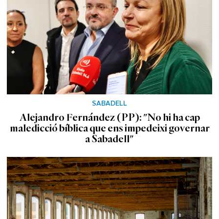
SABADELL
Alejandro Fernández (PP): "No hi ha cap
maledicció bíblica que ens impedeixi governar
a Sabadell"