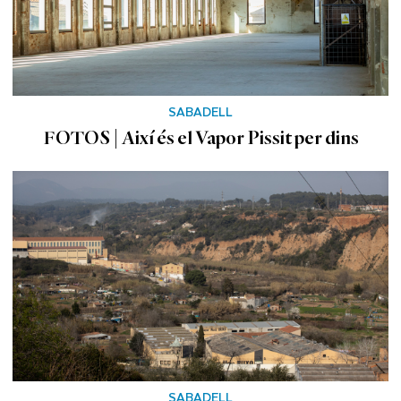
SABADELL
FOTOS | Així és el Vapor Pissit per dins
SABADELL