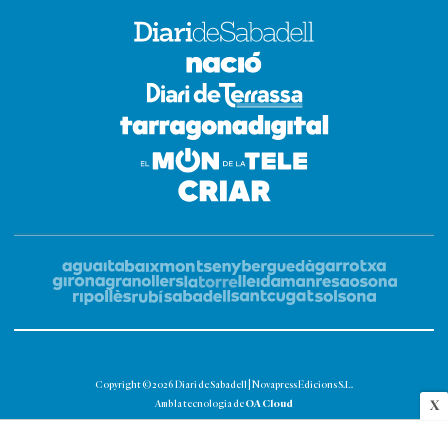
Copyright © 2026 Diari de Sabadell | Novapress Edicions S.L.
OA Cloud
X
Amb la tecnologia de