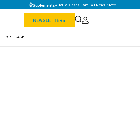
A Taula
-
Cases
-
Familia I Nens
-
Motor
Suplements
NEWSLETTERS
OBITUARIS