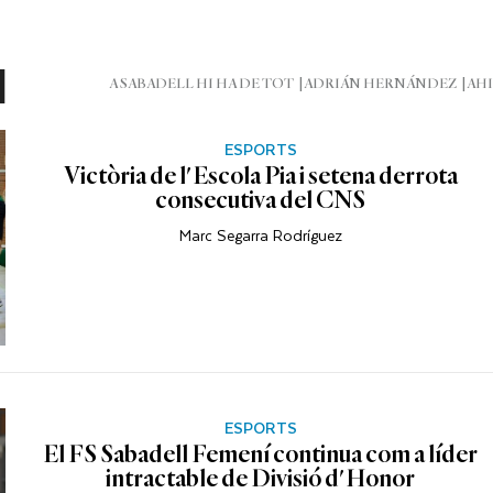
l
A SABADELL HI HA DE TOT
ADRIÁN HERNÁNDEZ
AHI
ESPORTS
Victòria de l'Escola Pia i setena derrota
consecutiva del CNS
Marc Segarra Rodríguez
ESPORTS
El FS Sabadell Femení continua com a líder
intractable de Divisió d'Honor