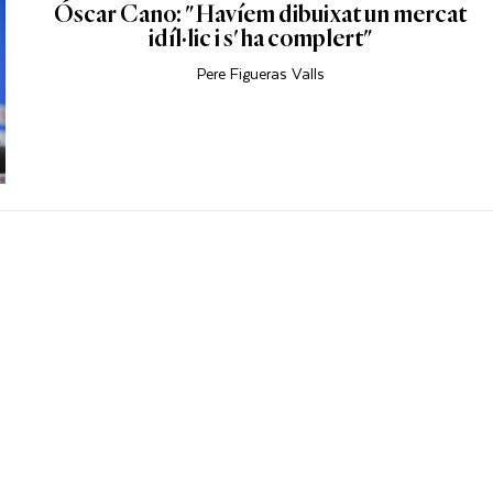
Óscar Cano: "Havíem dibuixat un mercat
idíl·lic i s'ha complert"
Pere Figueras Valls