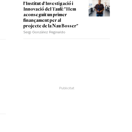
l'Institut d'Investigació i
Innovació del Taulí: "Hem
aconseguit un primer
finançament per al
projecte de la Nau Bosser"
Sergi Gonzàlez Reginaldo