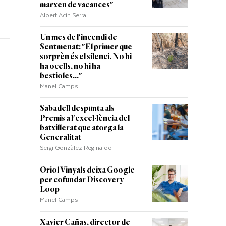
marxen de vacances"
Albert Acín Serra
Un mes de l'incendi de
Sentmenat: "El primer que
sorprèn és el silenci. No hi
ha ocells, no hi ha
bestioles..."
Manel Camps
Sabadell despunta als
Premis a l'excel·lència del
batxillerat que atorga la
Generalitat
Sergi Gonzàlez Reginaldo
Oriol Vinyals deixa Google
per cofundar Discovery
Loop
Manel Camps
Xavier Cañas, director de