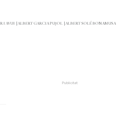
R I AVUI
ALBERT GARCIA PUJOL
ALBERT SOLÉ BONAMUSA