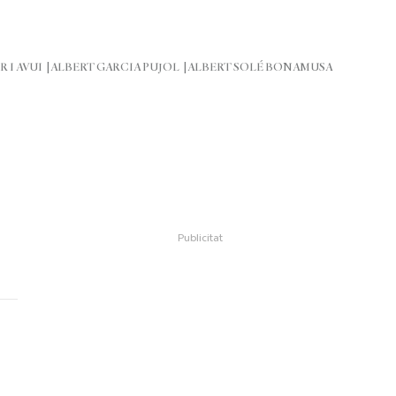
R I AVUI
ALBERT GARCIA PUJOL
ALBERT SOLÉ BONAMUSA