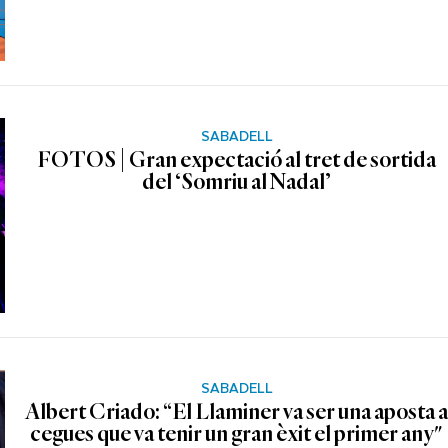
SABADELL
FOTOS | Gran expectació al tret de sortida
del ‘Somriu al Nadal’
SABADELL
Albert Criado: “El Llaminer va ser una aposta 
cegues que va tenir un gran èxit el primer any"