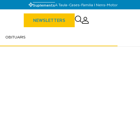
A Taula
-
Cases
-
Familia I Nens
-
Motor
Suplements
NEWSLETTERS
OBITUARIS