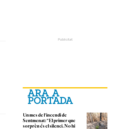
ARA A
PORTADA
Un mes de l'incendi de
Sentmenat: "El primer que
sorprèn és el silenci. No hi