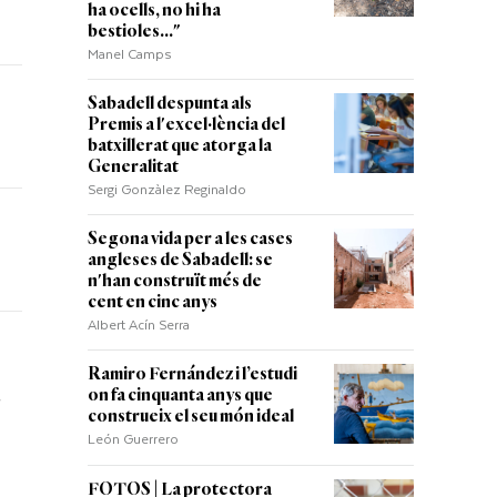
ha ocells, no hi ha
bestioles..."
Manel Camps
Sabadell despunta als
Premis a l'excel·lència del
batxillerat que atorga la
Generalitat
Sergi Gonzàlez Reginaldo
Segona vida per a les cases
angleses de Sabadell: se
n'han construït més de
cent en cinc anys
Albert Acín Serra
Ramiro Fernández i l’estudi
on fa cinquanta anys que
construeix el seu món ideal
León Guerrero
FOTOS | La protectora