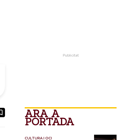
ARA A
ook
ail
PORTADA
CULTURA I OCI