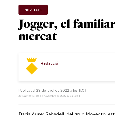
NOVETATS
Jogger, el familia
mercat
Redacció
Publicat el 29 de juliol de 2022 a les 11:01
Actualitzat el 03 de novembre de 2022 a les 13:34
D
acia Auser Sabadell, del grup Movento, est