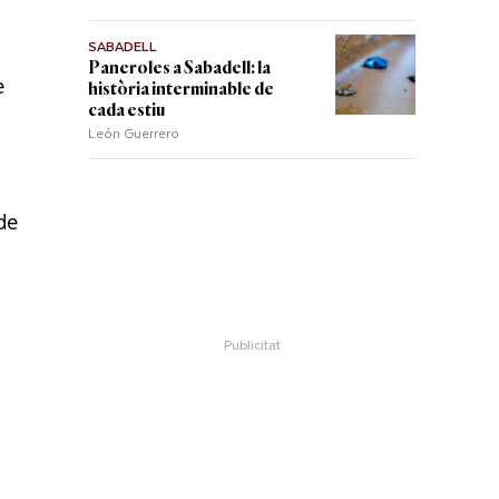
SABADELL
Paneroles a Sabadell: la
e
història interminable de
cada estiu
León Guerrero
de