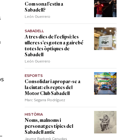
Com sona l’estiu a
Sabadell?
s
León Guerrero
SABADELL
A tres dies de l’eclipsi: les
a
ulleres s’esgoten a gairebé
totes les òptiques de
Sabadell
León Guerrero
ESPORTS
ps
Consolidar i apropar-se a
la ciutat: els reptes del
Motor Club Sabadell
Marc Segarra Rodríguez
HISTÒRIA
Noms, malnoms i
personatges típics del
Sabadell antic
a–
Jaume Barberà Canudas