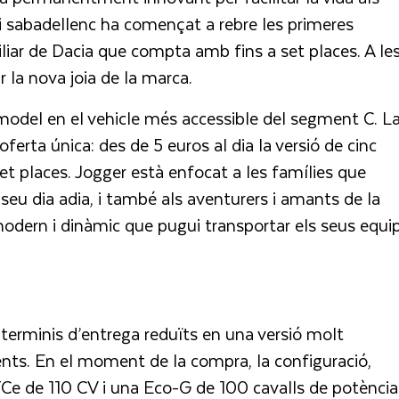
ri sabadellenc ha començat a rebre les primeres
iar de Dacia que compta amb fins a set places. A le
r la nova joia de la marca.
 model en el vehicle més accessible del segment C. L
ferta única: des de 5 euros al dia la versió de cinc
 set places. Jogger està enfocat a les famílies que
l seu dia adia, i també als aventurers i amants de la
modern i dinàmic que pugui transportar els seus equi
 terminis d’entrega reduïts en una versió molt
nts. En el moment de la compra, la configuració,
 TCe de 110 CV i una Eco-G de 100 cavalls de potènci