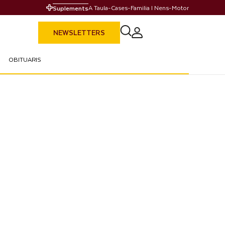
A Taula
-
Cases
-
Familia I Nens
-
Motor
Suplements
NEWSLETTERS
OBITUARIS