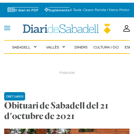
A Taula
-
Cases
-
Familia I Nens
-
Motor
El diari en PDF
Suplements
SABADELL
VALLÈS
DINERS
CULTURA I OCI
ESP
expand_more
expand_more
OBITUARIS
Obituari de Sabadell del 21
d'octubre de 2021