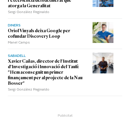
l'excel·lència del batxillerat que
atorga la Generalitat
Sergi Gonzàlez Reginaldo
DINERS
Oriol Vinyals deixa Google per
cofundar Discovery Loop
Manel Camps
SABADELL
Xavier Cañas, director de l'Institut
d'Investigació i Innovació del Taulí:
"Hem aconseguit un primer
finançament per al projecte de la Nau
Bosser"
Sergi Gonzàlez Reginaldo