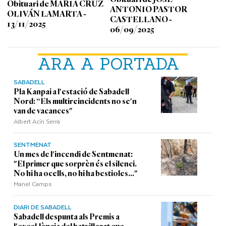
Obituari de MARIA CRUZ
ANTONIO PASTOR
OLIVÁN LAMARTA -
CASTELLANO -
13/11/2025
06/09/2025
ARA A PORTADA
SABADELL
Pla Kanpai a l'estació de Sabadell
Nord: “Els multireincidents no se'n
van de vacances"
Albert Acín Serra
SENTMENAT
Un mes de l'incendi de Sentmenat:
"El primer que sorprèn és el silenci.
No hi ha ocells, no hi ha bestioles..."
Manel Camps
DIARI DE SABADELL
Sabadell despunta als Premis a