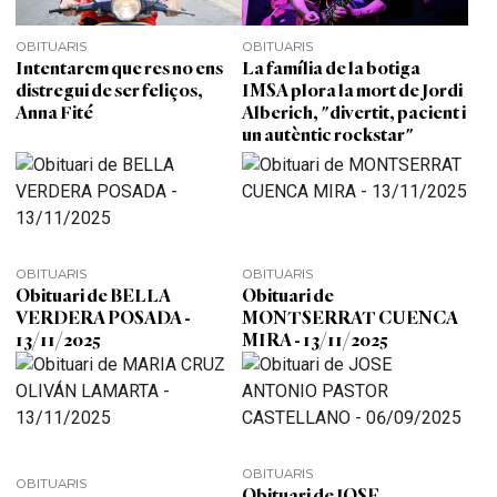
OBITUARIS
OBITUARIS
Intentarem que res no ens
La família de la botiga
distregui de ser feliços,
IMSA plora la mort de Jordi
Anna Fité
Alberich, "divertit, pacient i
un autèntic rockstar"
OBITUARIS
OBITUARIS
Obituari de BELLA
Obituari de
VERDERA POSADA -
MONTSERRAT CUENCA
13/11/2025
MIRA - 13/11/2025
OBITUARIS
OBITUARIS
Obituari de JOSE