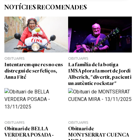
NOTÍCIES RECOMENADES
OBITUARIS
OBITUARIS
Intentarem que res no ens
La família de la botiga
distregui de ser feliços,
IMSA plora la mort de Jordi
Anna Fité
Alberich, "divertit, pacient i
un autèntic rockstar"
OBITUARIS
OBITUARIS
Obituari de BELLA
Obituari de
VERDERA POSADA -
MONTSERRAT CUENCA