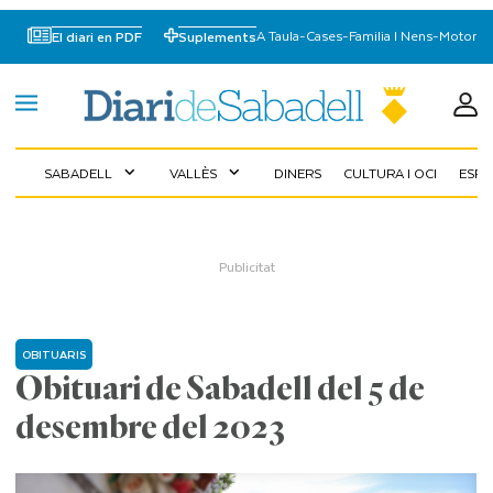
A Taula
-
Cases
-
Familia I Nens
-
Motor
El diari en PDF
Suplements
SABADELL
VALLÈS
DINERS
CULTURA I OCI
ESP
expand_more
expand_more
OBITUARIS
Obituari de Sabadell del 5 de
desembre del 2023