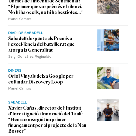
Un mes de l'incendi de Sentmenat:
"El primer que sorprèn és el silenci.
No hi ha ocells, no hi ha bestioles..."
Manel Camps
DIARI DE SABADELL
Sabadell despunta als Premis a
l'excel·lència del batxillerat que
atorga la Generalitat
Sergi Gonzàlez Reginaldo
DINERS
Oriol Vinyals deixa Google per
cofundar Discovery Loop
Manel Camps
SABADELL
Xavier Cañas, director de l'Institut
d'Investigació i Innovació del Taulí:
"Hem aconseguit un primer
finançament per al projecte de la Nau
Bosser"