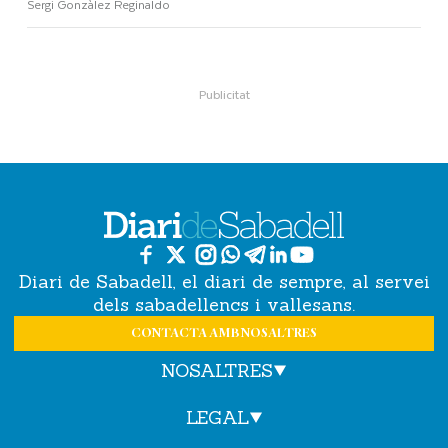
Sergi Gonzàlez Reginaldo
Diari de Sabadell, el diari de sempre, al servei
dels sabadellencs i vallesans.
CONTACTA AMB NOSALTRES
NOSALTRES
LEGAL