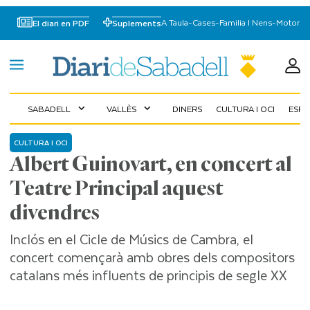
A Taula
-
Cases
-
Familia I Nens
-
Motor
El diari en PDF
Suplements
SABADELL
VALLÈS
DINERS
CULTURA I OCI
ESP
expand_more
expand_more
CULTURA I OCI
Albert Guinovart, en concert al
Teatre Principal aquest
divendres
Inclós en el Cicle de Músics de Cambra, el
concert començarà amb obres dels compositors
catalans més influents de principis de segle XX