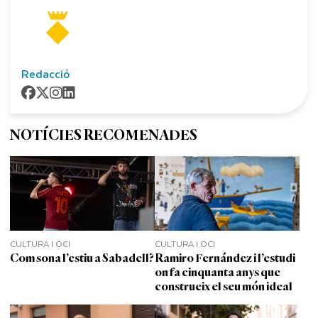
Redacció
NOTÍCIES RECOMENADES
CULTURA I OCI
CULTURA I OCI
Com sona l’estiu a Sabadell?
Ramiro Fernández i l’estudi
on fa cinquanta anys que
construeix el seu món ideal