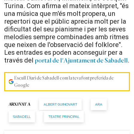
Turina. Com afirma el mateix intèrpret, "és
una música que m'és molt propera, un
repertori que el públic aprecia molt per la
dificultat del seu pianisme i per les seves
melodies sempre combinades amb ritmes
que neixen de l'observació del folklore".
Les entrades es poden aconseguir per a
través del
.
portal de l'Ajuntament de Sabadell
Escull Diari de Sabadell com la teva font preferida de
Google
ALBERT GUINOVART
ARA
ARXIVAT A
SABADELL
TEATRE PRINCIPAL