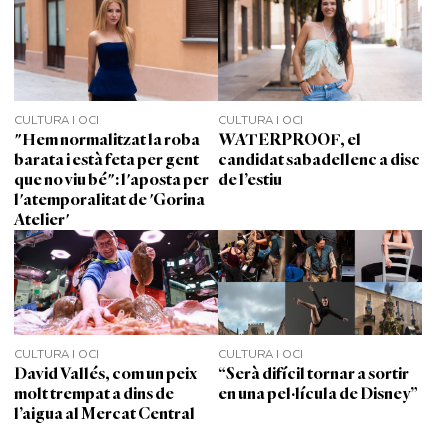
CULTURA I OCI
CULTURA I OCI
"Hem normalitzat la roba
WATERPROOF, el
barata i està feta per gent
candidat sabadellenc a disc
que no viu bé": l'aposta per
de l’estiu
l'atemporalitat de 'Gorina
Atelier'
CULTURA I OCI
CULTURA I OCI
David Vallés, com un peix
“Serà difícil tornar a sortir
molt trempat a dins de
en una pel·lícula de Disney”
l’aigua al Mercat Central