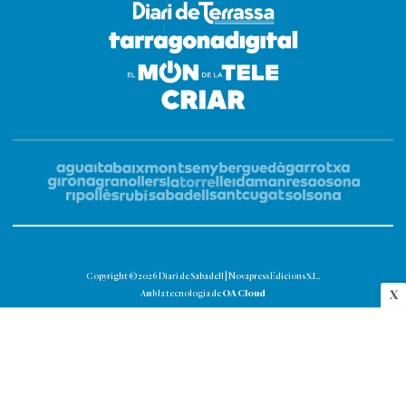
Copyright © 2026 Diari de Sabadell | Novapress Edicions S.L.
OA Cloud
X
Amb la tecnologia de