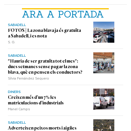
ARA A PORTADA
SABADELL
FOTOS | La zona blava ja és gratuïta
a Sabadell, i es nota
S. G.
SABADELL
"Hauria de ser gratuïta tot el mes":
dues setmanes sense pagar la zona
blava, què en pensen els conductors?
Sílvia Fernández Sequero
DINERS
Creixen més d’un 7% les
matriculacions d’industrials
Manel Camps
SABADELL
Adverteixen peixos morts i aigües