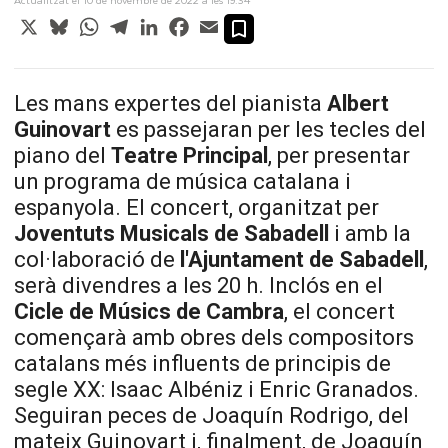
X
Bluesky
WhatsApp
Telegram
LinkedIn
Facebook
Email
Les mans expertes del pianista
Albert
Guinovart
es passejaran per les tecles del
piano del
Teatre Principal
, per presentar
un programa de música catalana i
espanyola. El concert, organitzat per
Joventuts Musicals de Sabadell
i amb la
col·laboració de
l'Ajuntament
de
Sabadell
,
serà divendres a les 20 h. Inclós en el
Cicle de Músics de Cambra
, el concert
començarà amb obres dels compositors
catalans més influents de principis de
segle XX: Isaac Albéniz i Enric Granados.
Seguiran peces de Joaquín Rodrigo, del
mateix Guinovart i, finalment, de Joaquín