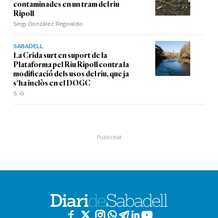
contaminades en un tram del riu
Ripoll
Sergi Gonzàlez Reginaldo
SABADELL
La Crida surt en suport de la
Plataforma pel Riu Ripoll contra la
modificació dels usos del riu, que ja
s'ha inclòs en el DOGC
S. G.