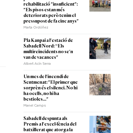
rehabilitació "insuficient":
"Els pisos estan més
deteriorats però tenim el
pressupost de fa cinc anys"
Marta Ordóñez
Pla Kanpai a l'estació de
Sabadell Nord: “Els
multireincidents no se'n
van de vacances"
Albert Acín Serra
Un mes de l'incendi de
Sentmenat: "El primer que
sorprèn és el silenci. No hi
ha ocells, no hi ha
bestioles..."
Manel Camps
Sabadell despunta als
Premis a l'excel·lència del
batxillerat que atorga la