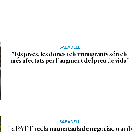
SABADELL
"Els joves, les dones i els immigrants són els
més afectats per l'augment del preu de vida"
SABADELL
La PATT reclama una taula de negociació amb