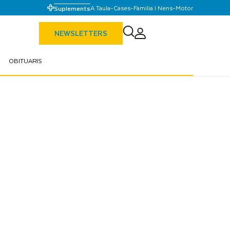
A Taula
-
Cases
-
Familia I Nens
-
Motor
Suplements
NEWSLETTERS
OBITUARIS