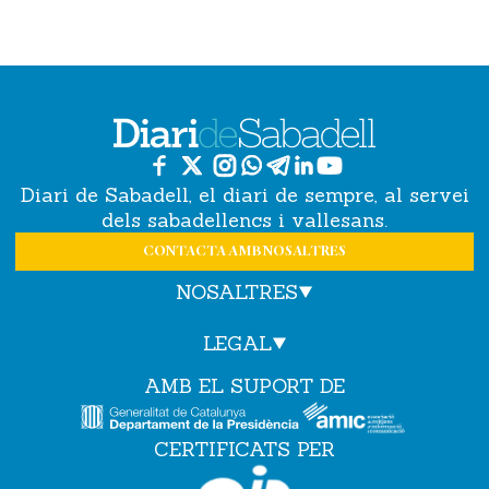
Diari de Sabadell, el diari de sempre, al servei
dels sabadellencs i vallesans.
CONTACTA AMB NOSALTRES
NOSALTRES
LEGAL
AMB EL SUPORT DE
CERTIFICATS PER