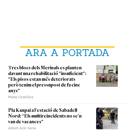
ARA A PORTADA
Tres blocs dels Merinals es planten
davant una rehabilitació "insuficient":
"Els pisos estan més deteriorats
però tenim el pressupost de fa cinc
anys"
Marta Ordóñez
Pla Kanpai a l'estació de Sabadell
Nord: “Els multireincidents no se'n
van de vacances"
Albert Acín Serra