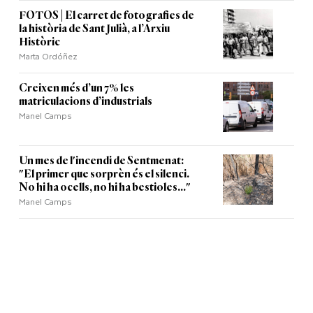
FOTOS | El carret de fotografies de
la història de Sant Julià, a l’Arxiu
Històric
Marta Ordóñez
Creixen més d’un 7% les
matriculacions d’industrials
Manel Camps
Un mes de l'incendi de Sentmenat:
"El primer que sorprèn és el silenci.
No hi ha ocells, no hi ha bestioles..."
Manel Camps