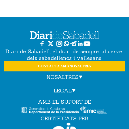
Diari de Sabadell, el diari de sempre, al servei
dels sabadellencs i vallesans.
CONTACTA AMB NOSALTRES
NOSALTRES
LEGAL
AMB EL SUPORT DE
CERTIFICATS PER