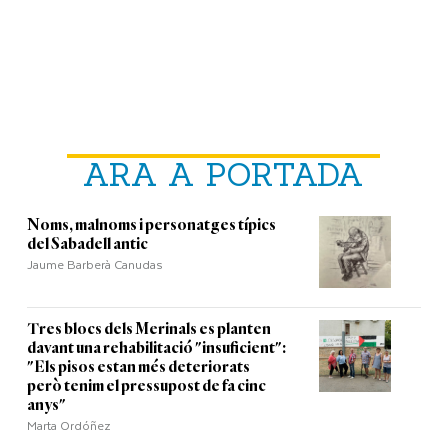
ARA A PORTADA
Noms, malnoms i personatges típics
del Sabadell antic
Jaume Barberà Canudas
Tres blocs dels Merinals es planten
davant una rehabilitació "insuficient":
"Els pisos estan més deteriorats
però tenim el pressupost de fa cinc
anys"
Marta Ordóñez