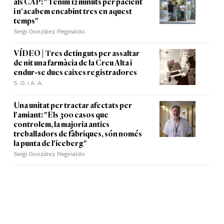
als CAP: "Tenim 12 minuts per pacient
i n'acabem encabint tres en aquest
temps"
Sergi Gonzàlez Reginaldo
VÍDEO | Tres detinguts per assaltar
de nit una farmàcia de la Creu Alta i
endur-se dues caixes registradores
S. G. i A. A.
Una unitat per tractar afectats per
l'amiant: "Els 300 casos que
controlem, la majoria antics
treballadors de fàbriques, són només
la punta de l'iceberg"
Sergi Gonzàlez Reginaldo