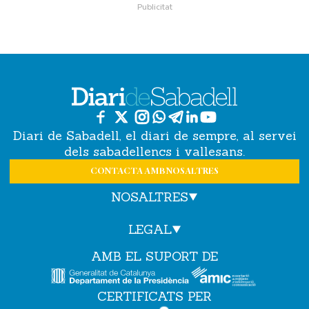
Diari de Sabadell, el diari de sempre, al servei
dels sabadellencs i vallesans.
CONTACTA AMB NOSALTRES
NOSALTRES
LEGAL
AMB EL SUPORT DE
CERTIFICATS PER