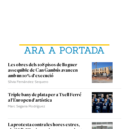
ARA A PORTADA
Les obres dels 108 pisos de lloguer
assequible de Can Gambús avancen
amb un 10% d'execució
Sílvia Fernández Sequero
Triple bany de plata per a Txell Ferré
a l'Europeu d'artística
Marc Segarra Rodríguez
La protesta contra les hores extres,