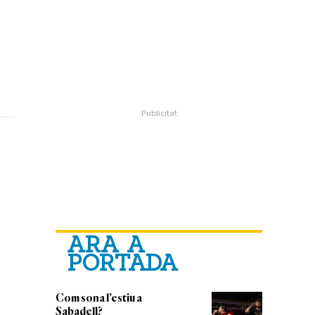
ARA A
PORTADA
Com sona l’estiu a
Sabadell?