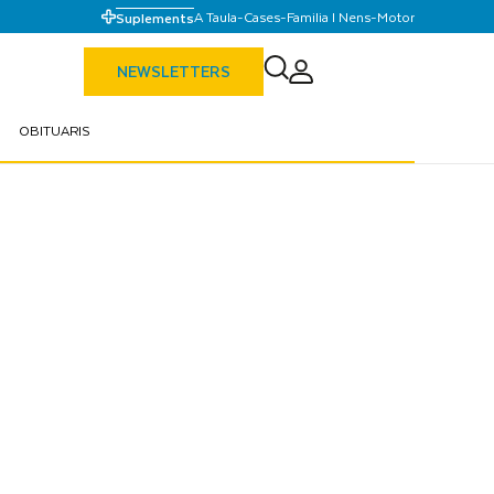
A Taula
-
Cases
-
Familia I Nens
-
Motor
Suplements
NEWSLETTERS
OBITUARIS