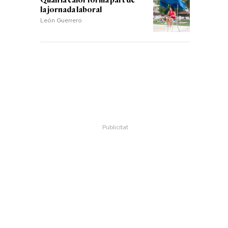
Quan la calor forma part de
la jornada laboral
León Guerrero