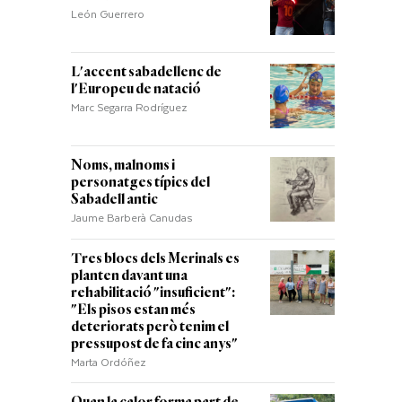
León Guerrero
L'accent sabadellenc de
l'Europeu de natació
Marc Segarra Rodríguez
Noms, malnoms i
personatges típics del
Sabadell antic
Jaume Barberà Canudas
Tres blocs dels Merinals es
planten davant una
rehabilitació "insuficient":
"Els pisos estan més
deteriorats però tenim el
pressupost de fa cinc anys"
Marta Ordóñez