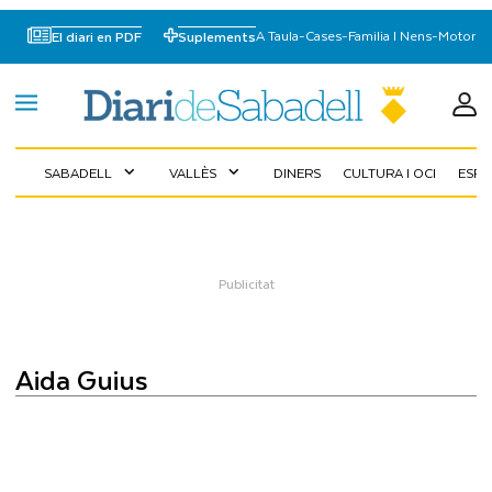
A Taula
-
Cases
-
Familia I Nens
-
Motor
El diari en PDF
Suplements
SABADELL
VALLÈS
DINERS
CULTURA I OCI
ESP
expand_more
expand_more
Aida Guius