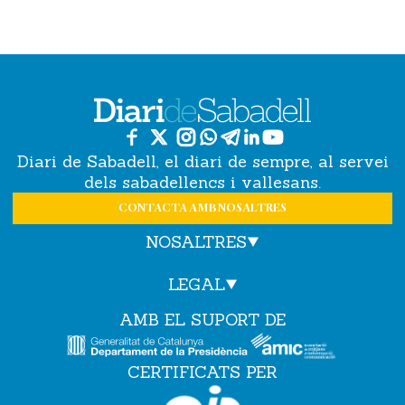
Diari de Sabadell, el diari de sempre, al servei
dels sabadellencs i vallesans.
CONTACTA AMB NOSALTRES
NOSALTRES
LEGAL
AMB EL SUPORT DE
CERTIFICATS PER