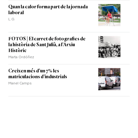
Quan la calor forma part de la jornada
laboral
L.G.
FOTOS | El carret de fotografies de
la història de Sant Julià, a l’Arxiu
Històric
Marta Ordóñez
Creixen més d’un 7% les
matriculacions d’industrials
Manel Camps