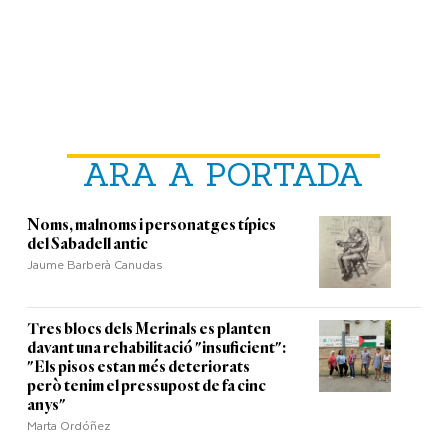
ARA A PORTADA
Noms, malnoms i personatges típics
del Sabadell antic
Jaume Barberà Canudas
Tres blocs dels Merinals es planten
davant una rehabilitació "insuficient":
"Els pisos estan més deteriorats
però tenim el pressupost de fa cinc
anys"
Marta Ordóñez