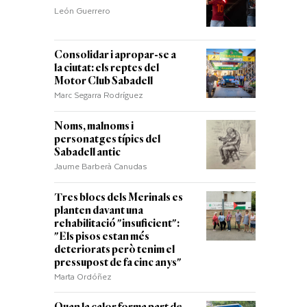
León Guerrero
Consolidar i apropar-se a
la ciutat: els reptes del
Motor Club Sabadell
Marc Segarra Rodríguez
Noms, malnoms i
personatges típics del
Sabadell antic
Jaume Barberà Canudas
Tres blocs dels Merinals es
planten davant una
rehabilitació "insuficient":
"Els pisos estan més
deteriorats però tenim el
pressupost de fa cinc anys"
Marta Ordóñez