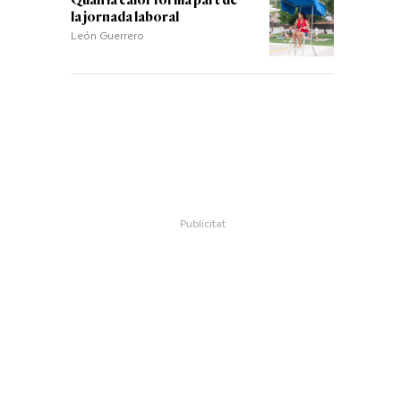
Quan la calor forma part de
la jornada laboral
León Guerrero