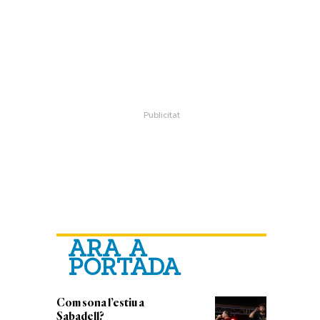
ARA A
PORTADA
Com sona l’estiu a
Sabadell?