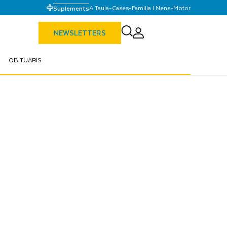
A Taula
-
Cases
-
Familia I Nens
-
Motor
Suplements
NEWSLETTERS
OBITUARIS