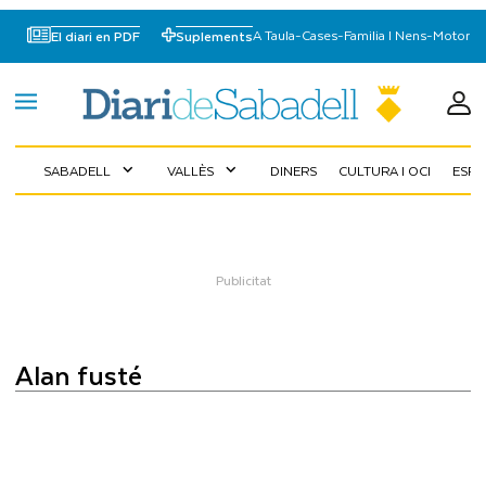
A Taula
-
Cases
-
Familia I Nens
-
Motor
El diari en PDF
Suplements
SABADELL
VALLÈS
DINERS
CULTURA I OCI
ESP
expand_more
expand_more
alan fusté