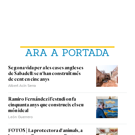
ARA A PORTADA
Segona vida per a les cases angleses
de Sabadell: se n'han construït més
de cent en cinc anys
Albert Acín Serra
Ramiro Fernández i l’estudi on fa
cinquanta anys que construeix el seu
món ideal
León Guerrero
FOTOS | La protectora d'animals, a