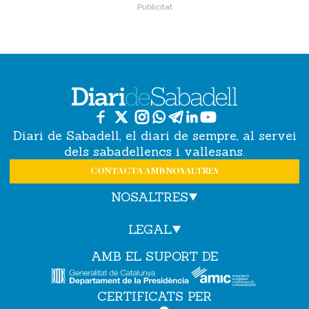
Diari de Sabadell, el diari de sempre, al servei
dels sabadellencs i vallesans.
CONTACTA AMB NOSALTRES
NOSALTRES
LEGAL
AMB EL SUPORT DE
CERTIFICATS PER