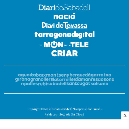
Copyright © 2026 Diari de Sabadell | Novapress Edicions S.L.
OA Cloud
Amb la tecnologia de
X