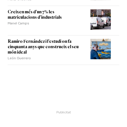
Creixen més d’un 7% les
matriculacions d’industrials
Manel Camps
Ramiro Fernández i l’estudi on fa
cinquanta anys que construeix el seu
món ideal
León Guerrero