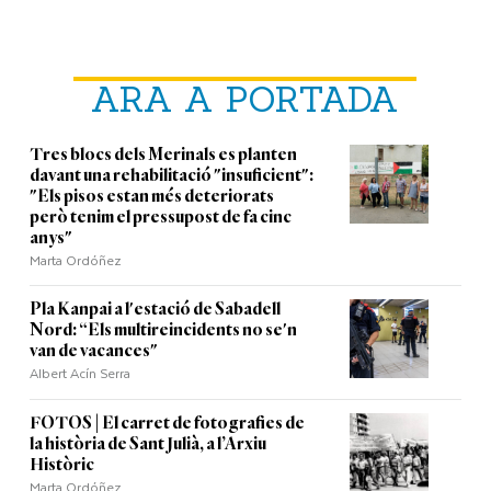
ARA A PORTADA
Tres blocs dels Merinals es planten
davant una rehabilitació "insuficient":
"Els pisos estan més deteriorats
però tenim el pressupost de fa cinc
anys"
Marta Ordóñez
Pla Kanpai a l'estació de Sabadell
Nord: “Els multireincidents no se'n
van de vacances"
Albert Acín Serra
FOTOS | El carret de fotografies de
la història de Sant Julià, a l’Arxiu
Històric
Marta Ordóñez