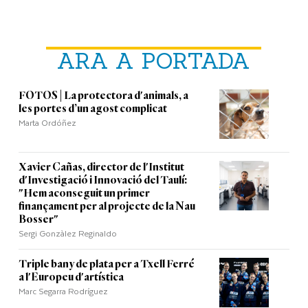
ARA A PORTADA
FOTOS | La protectora d'animals, a
les portes d’un agost complicat
Marta Ordóñez
Xavier Cañas, director de l'Institut
d'Investigació i Innovació del Taulí:
"Hem aconseguit un primer
finançament per al projecte de la Nau
Bosser"
Sergi Gonzàlez Reginaldo
Triple bany de plata per a Txell Ferré
a l'Europeu d'artística
Marc Segarra Rodríguez