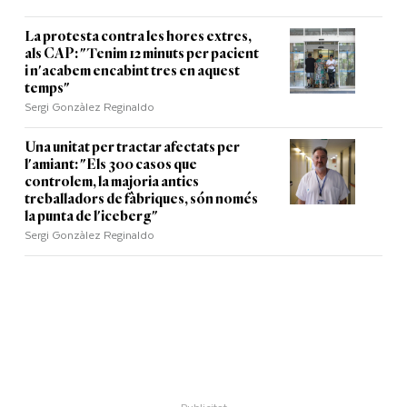
La protesta contra les hores extres,
als CAP: "Tenim 12 minuts per pacient
i n'acabem encabint tres en aquest
temps"
Sergi Gonzàlez Reginaldo
Una unitat per tractar afectats per
l'amiant: "Els 300 casos que
controlem, la majoria antics
treballadors de fàbriques, són només
la punta de l'iceberg"
Sergi Gonzàlez Reginaldo