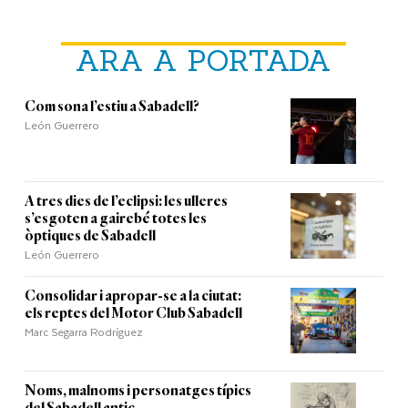
ARA A PORTADA
Com sona l’estiu a Sabadell?
León Guerrero
A tres dies de l’eclipsi: les ulleres
s’esgoten a gairebé totes les
òptiques de Sabadell
León Guerrero
Consolidar i apropar-se a la ciutat:
els reptes del Motor Club Sabadell
Marc Segarra Rodríguez
Noms, malnoms i personatges típics