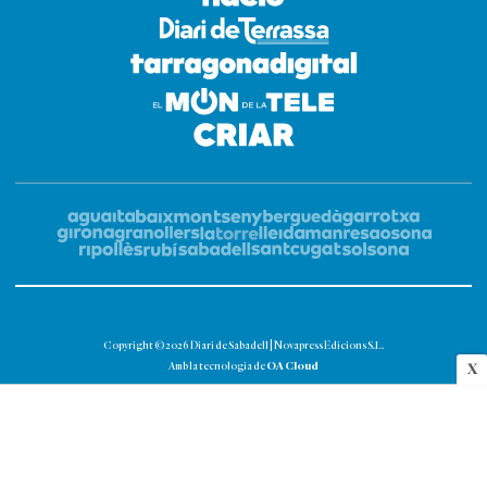
Copyright © 2026 Diari de Sabadell | Novapress Edicions S.L.
OA Cloud
Amb la tecnologia de
X