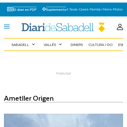
A Taula
-
Cases
-
Familia I Nens
-
Motor
El diari en PDF
Suplements
SABADELL
VALLÈS
DINERS
CULTURA I OCI
ESP
expand_more
expand_more
Ametller Origen