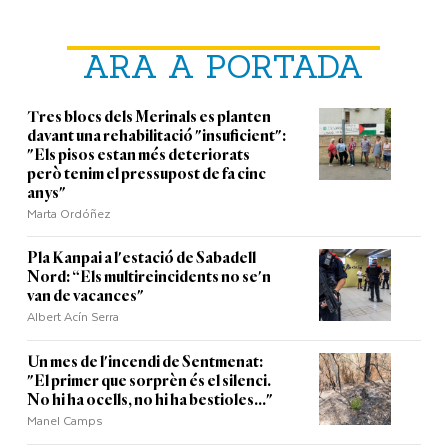
ARA A PORTADA
Tres blocs dels Merinals es planten
davant una rehabilitació "insuficient":
"Els pisos estan més deteriorats
però tenim el pressupost de fa cinc
anys"
Marta Ordóñez
Pla Kanpai a l'estació de Sabadell
Nord: “Els multireincidents no se'n
van de vacances"
Albert Acín Serra
Un mes de l'incendi de Sentmenat:
"El primer que sorprèn és el silenci.
No hi ha ocells, no hi ha bestioles..."
Manel Camps