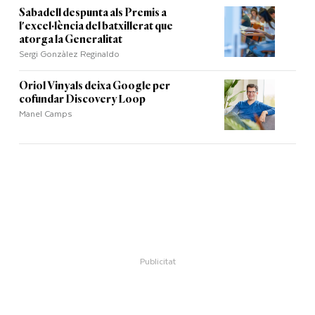
Sabadell despunta als Premis a
l'excel·lència del batxillerat que
atorga la Generalitat
Sergi Gonzàlez Reginaldo
Oriol Vinyals deixa Google per
cofundar Discovery Loop
Manel Camps