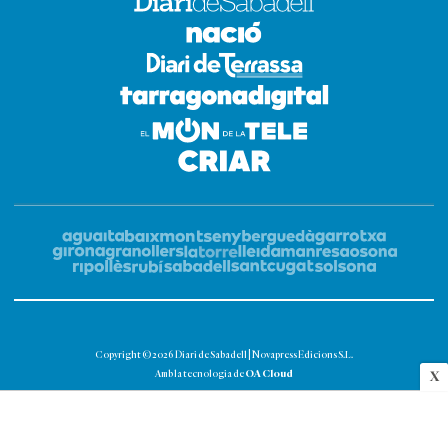
Copyright © 2026 Diari de Sabadell | Novapress Edicions S.L.
OA Cloud
Amb la tecnologia de
X