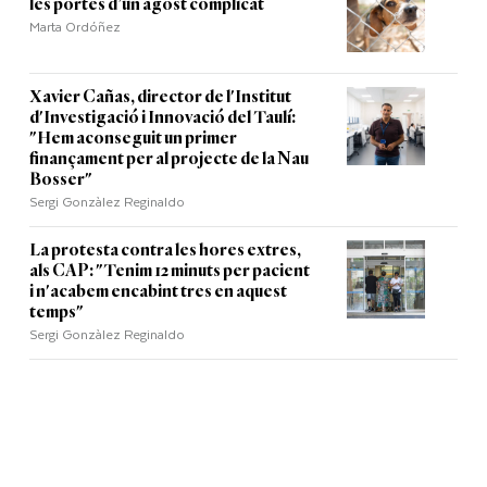
les portes d’un agost complicat
Marta Ordóñez
Xavier Cañas, director de l'Institut
d'Investigació i Innovació del Taulí:
"Hem aconseguit un primer
finançament per al projecte de la Nau
Bosser"
Sergi Gonzàlez Reginaldo
La protesta contra les hores extres,
als CAP: "Tenim 12 minuts per pacient
i n'acabem encabint tres en aquest
temps"
Sergi Gonzàlez Reginaldo