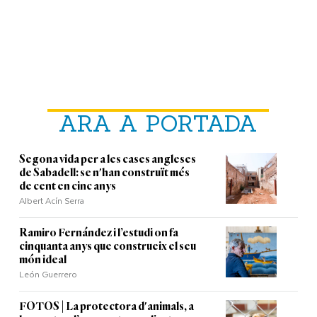
ARA A PORTADA
Segona vida per a les cases angleses
de Sabadell: se n'han construït més
de cent en cinc anys
Albert Acín Serra
Ramiro Fernández i l’estudi on fa
cinquanta anys que construeix el seu
món ideal
León Guerrero
FOTOS | La protectora d'animals, a