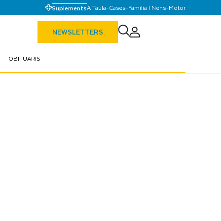
A Taula
-
Cases
-
Familia I Nens
-
Motor
Suplements
NEWSLETTERS
OBITUARIS