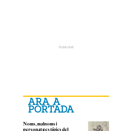
ARA A
PORTADA
Noms, malnoms i
personatges típics del