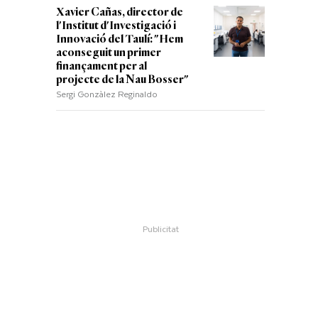
Xavier Cañas, director de
l'Institut d'Investigació i
Innovació del Taulí: "Hem
aconseguit un primer
finançament per al
projecte de la Nau Bosser"
Sergi Gonzàlez Reginaldo