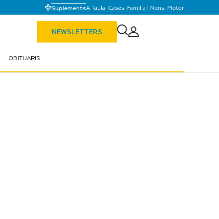
A Taula
-
Cases
-
Familia I Nens
-
Motor
Suplements
NEWSLETTERS
OBITUARIS