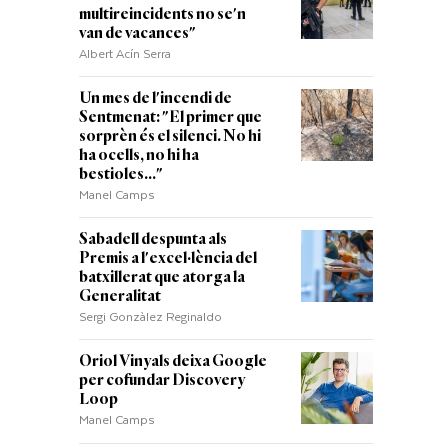
multireincidents no se'n
van de vacances"
Albert Acín Serra
Un mes de l'incendi de
Sentmenat: "El primer que
sorprèn és el silenci. No hi
ha ocells, no hi ha
bestioles..."
Manel Camps
Sabadell despunta als
Premis a l'excel·lència del
batxillerat que atorga la
Generalitat
Sergi Gonzàlez Reginaldo
Oriol Vinyals deixa Google
per cofundar Discovery
Loop
Manel Camps