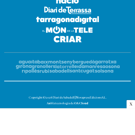
Copyright © 2026 Diari de Sabadell | Novapress Edicions S.L.
OA Cloud
Amb la tecnologia de
X