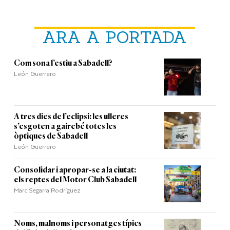
ARA A PORTADA
Com sona l’estiu a Sabadell?
León Guerrero
A tres dies de l’eclipsi: les ulleres
s’esgoten a gairebé totes les
òptiques de Sabadell
León Guerrero
Consolidar i apropar-se a la ciutat:
els reptes del Motor Club Sabadell
Marc Segarra Rodríguez
Noms, malnoms i personatges típics