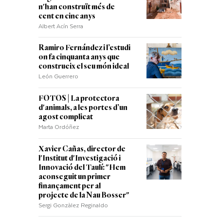
n'han construït més de
cent en cinc anys
Albert Acín Serra
Ramiro Fernández i l’estudi
on fa cinquanta anys que
construeix el seu món ideal
León Guerrero
FOTOS | La protectora
d'animals, a les portes d’un
agost complicat
Marta Ordóñez
Xavier Cañas, director de
l'Institut d'Investigació i
Innovació del Taulí: "Hem
aconseguit un primer
finançament per al
projecte de la Nau Bosser"
Sergi Gonzàlez Reginaldo