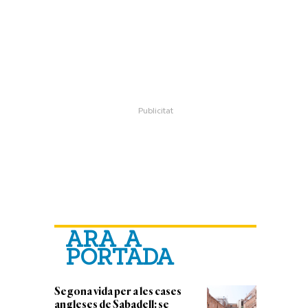
ARA A
PORTADA
Segona vida per a les cases
angleses de Sabadell: se