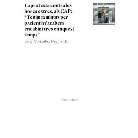
La protesta contra les
hores extres, als CAP:
"Tenim 12 minuts per
pacient i n'acabem
encabint tres en aquest
temps"
Sergi Gonzàlez Reginaldo