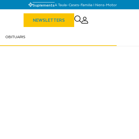
A Taula
-
Cases
-
Familia I Nens
-
Motor
Suplements
NEWSLETTERS
OBITUARIS