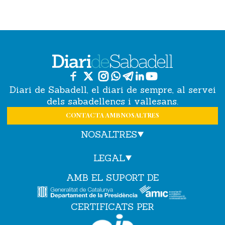
Diari de Sabadell, el diari de sempre, al servei
dels sabadellencs i vallesans.
CONTACTA AMB NOSALTRES
NOSALTRES
LEGAL
AMB EL SUPORT DE
CERTIFICATS PER