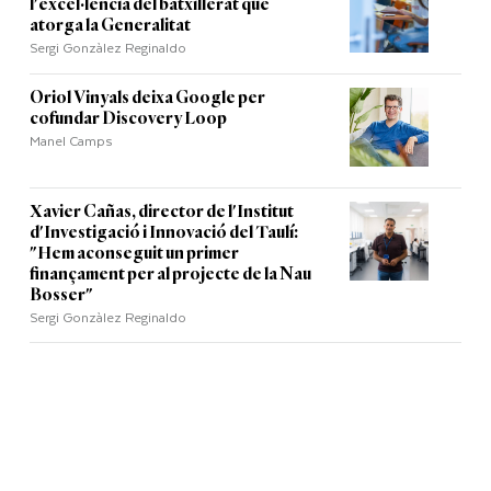
l'excel·lència del batxillerat que
atorga la Generalitat
Sergi Gonzàlez Reginaldo
Oriol Vinyals deixa Google per
cofundar Discovery Loop
Manel Camps
Xavier Cañas, director de l'Institut
d'Investigació i Innovació del Taulí:
"Hem aconseguit un primer
finançament per al projecte de la Nau
Bosser"
Sergi Gonzàlez Reginaldo