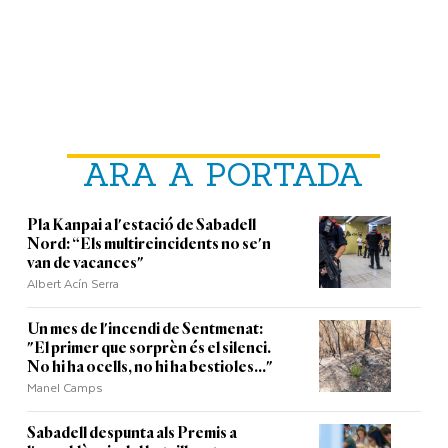
ARA A PORTADA
Pla Kanpai a l'estació de Sabadell
Nord: “Els multireincidents no se'n
van de vacances"
Albert Acín Serra
Un mes de l'incendi de Sentmenat:
"El primer que sorprèn és el silenci.
No hi ha ocells, no hi ha bestioles..."
Manel Camps
Sabadell despunta als Premis a