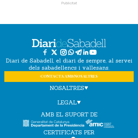
Diari de Sabadell, el diari de sempre, al servei
dels sabadellencs i vallesans.
CONTACTA AMB NOSALTRES
NOSALTRES
LEGAL
AMB EL SUPORT DE
CERTIFICATS PER