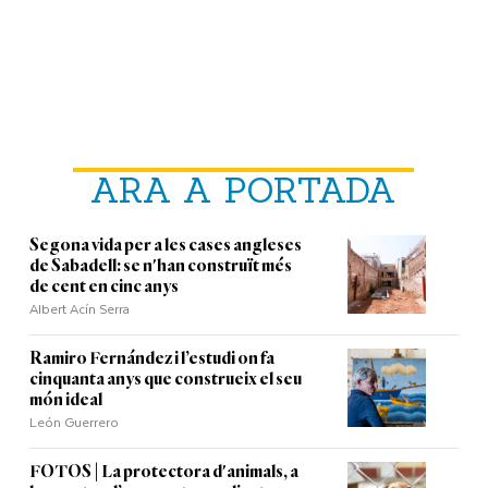
ARA A PORTADA
Segona vida per a les cases angleses
de Sabadell: se n'han construït més
de cent en cinc anys
Albert Acín Serra
Ramiro Fernández i l’estudi on fa
cinquanta anys que construeix el seu
món ideal
León Guerrero
FOTOS | La protectora d'animals, a