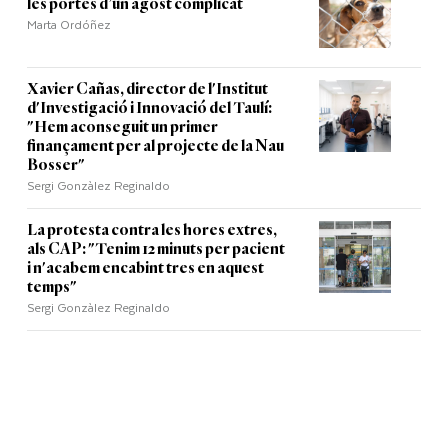
les portes d’un agost complicat
Marta Ordóñez
Xavier Cañas, director de l'Institut
d'Investigació i Innovació del Taulí:
"Hem aconseguit un primer
finançament per al projecte de la Nau
Bosser"
Sergi Gonzàlez Reginaldo
La protesta contra les hores extres,
als CAP: "Tenim 12 minuts per pacient
i n'acabem encabint tres en aquest
temps"
Sergi Gonzàlez Reginaldo