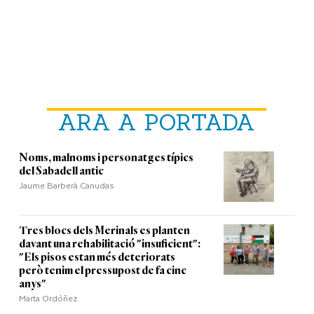
ARA A PORTADA
Noms, malnoms i personatges típics
del Sabadell antic
Jaume Barberà Canudas
Tres blocs dels Merinals es planten
davant una rehabilitació "insuficient":
"Els pisos estan més deteriorats
però tenim el pressupost de fa cinc
anys"
Marta Ordóñez