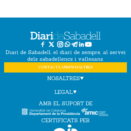
Diari de Sabadell, el diari de sempre, al servei
dels sabadellencs i vallesans.
CONTACTA AMB NOSALTRES
NOSALTRES
LEGAL
AMB EL SUPORT DE
CERTIFICATS PER