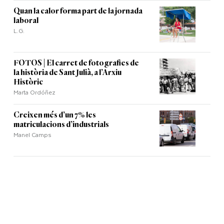
Quan la calor forma part de la jornada
laboral
L.G.
FOTOS | El carret de fotografies de
la història de Sant Julià, a l’Arxiu
Històric
Marta Ordóñez
Creixen més d’un 7% les
matriculacions d’industrials
Manel Camps