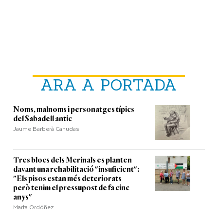
ARA A PORTADA
Noms, malnoms i personatges típics
del Sabadell antic
Jaume Barberà Canudas
Tres blocs dels Merinals es planten
davant una rehabilitació "insuficient":
"Els pisos estan més deteriorats
però tenim el pressupost de fa cinc
anys"
Marta Ordóñez