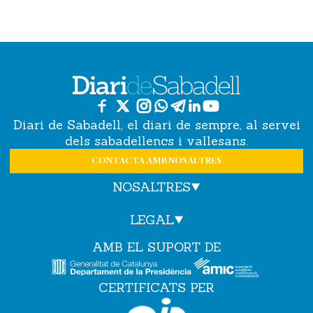
Diari de Sabadell, el diari de sempre, al servei
dels sabadellencs i vallesans.
CONTACTA AMB NOSALTRES
NOSALTRES
LEGAL
AMB EL SUPORT DE
CERTIFICATS PER