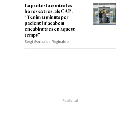
La protesta contra les
hores extres, als CAP:
"Tenim 12 minuts per
pacient i n'acabem
encabint tres en aquest
temps"
Sergi Gonzàlez Reginaldo