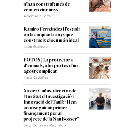
n'han construït més de
cent en cinc anys
Albert Acín Serra
Ramiro Fernández i l’estudi
on fa cinquanta anys que
construeix el seu món ideal
León Guerrero
FOTOS | La protectora
d'animals, a les portes d’un
agost complicat
Marta Ordóñez
Xavier Cañas, director de
l'Institut d'Investigació i
Innovació del Taulí: "Hem
aconseguit un primer
finançament per al
projecte de la Nau Bosser"
Sergi Gonzàlez Reginaldo