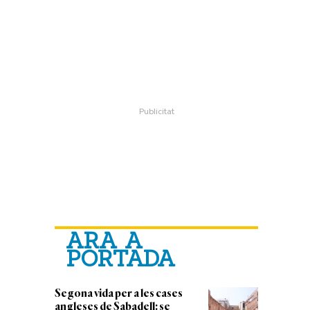
ARA A
PORTADA
Segona vida per a les cases
angleses de Sabadell: se