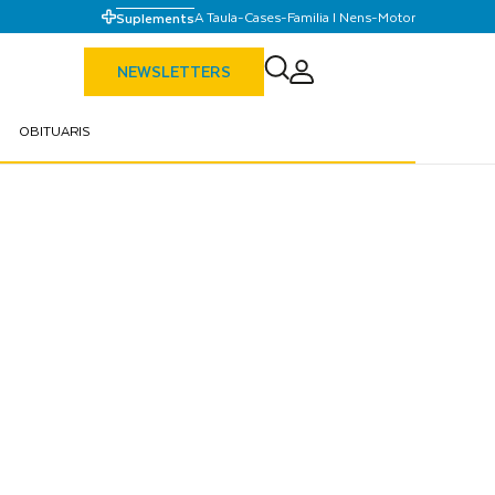
A Taula
-
Cases
-
Familia I Nens
-
Motor
Suplements
NEWSLETTERS
OBITUARIS