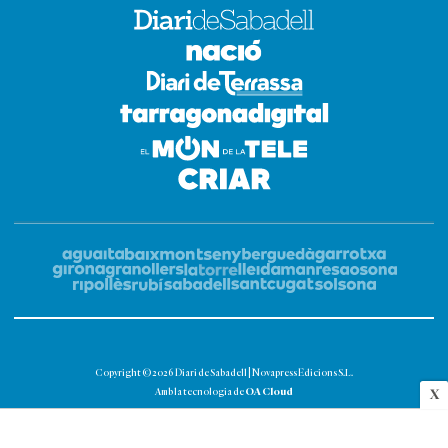
Copyright © 2026 Diari de Sabadell | Novapress Edicions S.L.
OA Cloud
Amb la tecnologia de
X