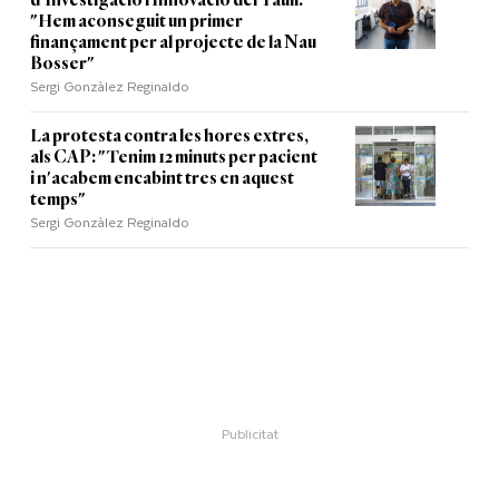
d'Investigació i Innovació del Taulí:
"Hem aconseguit un primer
finançament per al projecte de la Nau
Bosser"
Sergi Gonzàlez Reginaldo
La protesta contra les hores extres,
als CAP: "Tenim 12 minuts per pacient
i n'acabem encabint tres en aquest
temps"
Sergi Gonzàlez Reginaldo