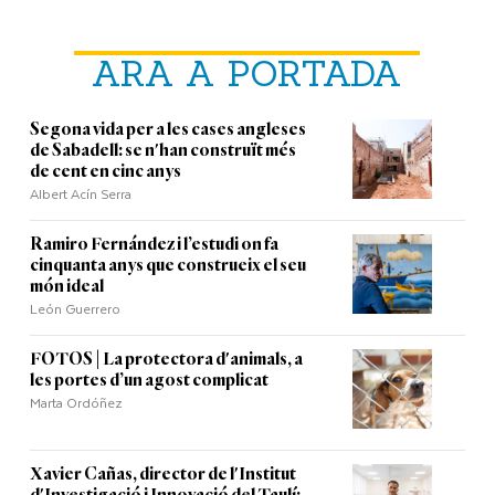
ARA A PORTADA
Segona vida per a les cases angleses
de Sabadell: se n'han construït més
de cent en cinc anys
Albert Acín Serra
Ramiro Fernández i l’estudi on fa
cinquanta anys que construeix el seu
món ideal
León Guerrero
FOTOS | La protectora d'animals, a
les portes d’un agost complicat
Marta Ordóñez
Xavier Cañas, director de l'Institut