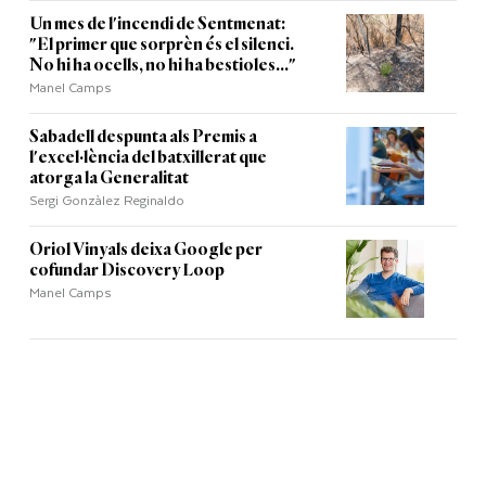
Un mes de l'incendi de Sentmenat:
"El primer que sorprèn és el silenci.
No hi ha ocells, no hi ha bestioles..."
Manel Camps
Sabadell despunta als Premis a
l'excel·lència del batxillerat que
atorga la Generalitat
Sergi Gonzàlez Reginaldo
Oriol Vinyals deixa Google per
cofundar Discovery Loop
Manel Camps