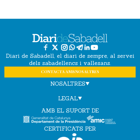
Diari de Sabadell, el diari de sempre, al servei
dels sabadellencs i vallesans.
CONTACTA AMB NOSALTRES
NOSALTRES
LEGAL
AMB EL SUPORT DE
CERTIFICATS PER