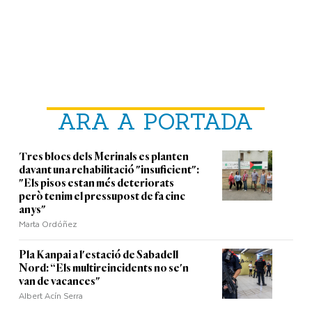
ARA A PORTADA
Tres blocs dels Merinals es planten
davant una rehabilitació "insuficient":
"Els pisos estan més deteriorats
però tenim el pressupost de fa cinc
anys"
Marta Ordóñez
Pla Kanpai a l'estació de Sabadell
Nord: “Els multireincidents no se'n
van de vacances"
Albert Acín Serra