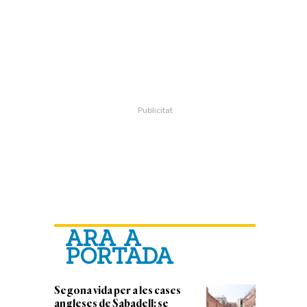
ARA A
PORTADA
Segona vida per a les cases
angleses de Sabadell: se