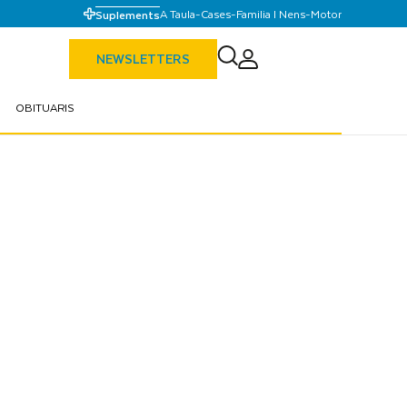
A Taula
-
Cases
-
Familia I Nens
-
Motor
Suplements
NEWSLETTERS
OBITUARIS