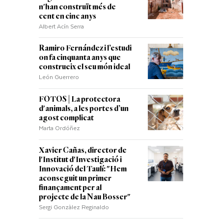
n'han construït més de
cent en cinc anys
Albert Acín Serra
Ramiro Fernández i l’estudi
on fa cinquanta anys que
construeix el seu món ideal
León Guerrero
FOTOS | La protectora
d'animals, a les portes d’un
agost complicat
Marta Ordóñez
Xavier Cañas, director de
l'Institut d'Investigació i
Innovació del Taulí: "Hem
aconseguit un primer
finançament per al
projecte de la Nau Bosser"
Sergi Gonzàlez Reginaldo