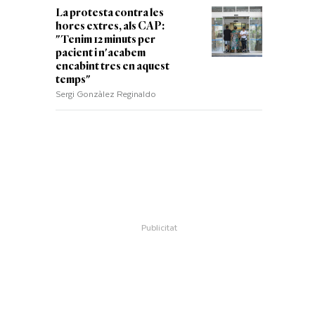
La protesta contra les
hores extres, als CAP:
"Tenim 12 minuts per
pacient i n'acabem
encabint tres en aquest
temps"
Sergi Gonzàlez Reginaldo