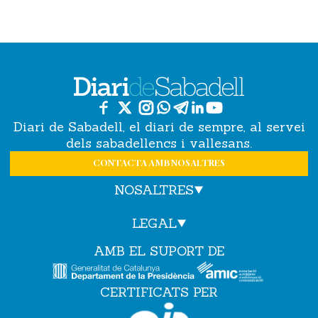
Diari de Sabadell, el diari de sempre, al servei
dels sabadellencs i vallesans.
CONTACTA AMB NOSALTRES
NOSALTRES
LEGAL
AMB EL SUPORT DE
CERTIFICATS PER