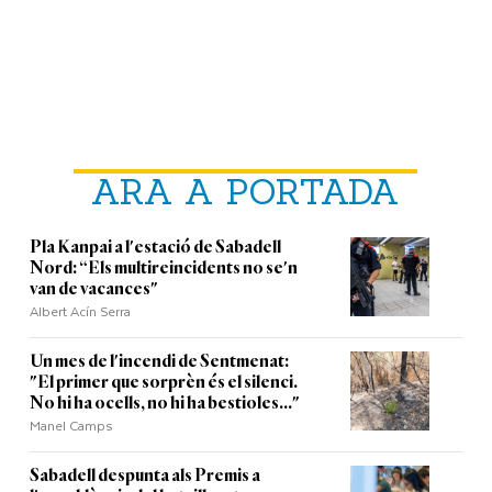
ARA A PORTADA
Pla Kanpai a l'estació de Sabadell
Nord: “Els multireincidents no se'n
van de vacances"
Albert Acín Serra
Un mes de l'incendi de Sentmenat:
"El primer que sorprèn és el silenci.
No hi ha ocells, no hi ha bestioles..."
Manel Camps
Sabadell despunta als Premis a