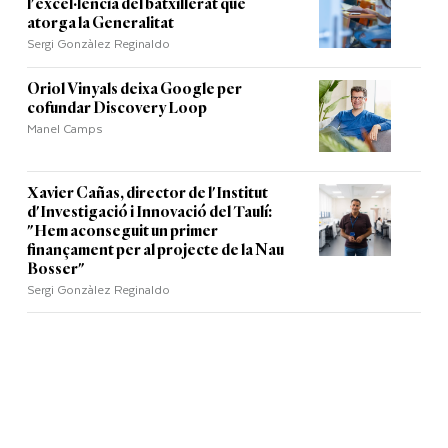
l'excel·lència del batxillerat que
atorga la Generalitat
Sergi Gonzàlez Reginaldo
Oriol Vinyals deixa Google per
cofundar Discovery Loop
Manel Camps
Xavier Cañas, director de l'Institut
d'Investigació i Innovació del Taulí:
"Hem aconseguit un primer
finançament per al projecte de la Nau
Bosser"
Sergi Gonzàlez Reginaldo