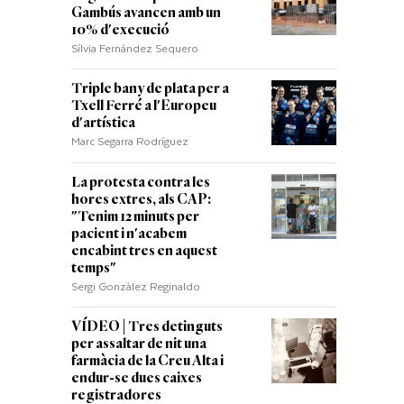
Gambús avancen amb un
10% d'execució
Sílvia Fernández Sequero
Triple bany de plata per a
Txell Ferré a l'Europeu
d'artística
Marc Segarra Rodríguez
La protesta contra les
hores extres, als CAP:
"Tenim 12 minuts per
pacient i n'acabem
encabint tres en aquest
temps"
Sergi Gonzàlez Reginaldo
VÍDEO | Tres detinguts
per assaltar de nit una
farmàcia de la Creu Alta i
endur-se dues caixes
registradores