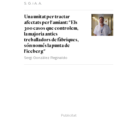
S. G. i A. A.
Una unitat per tractar
afectats per l'amiant: "Els
300 casos que controlem,
la majoria antics
treballadors de fàbriques,
són només la punta de
l'iceberg"
Sergi Gonzàlez Reginaldo