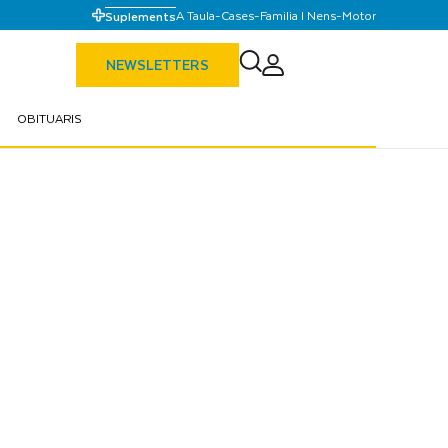
A Taula
-
Cases
-
Familia I Nens
-
Motor
Suplements
NEWSLETTERS
OBITUARIS