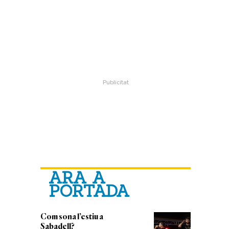
ARA A
PORTADA
Com sona l’estiu a
Sabadell?