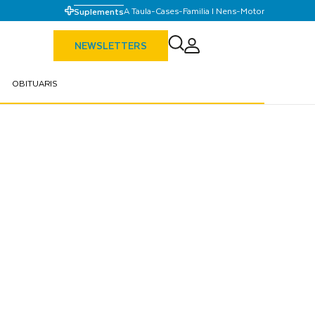
A Taula
-
Cases
-
Familia I Nens
-
Motor
Suplements
NEWSLETTERS
OBITUARIS