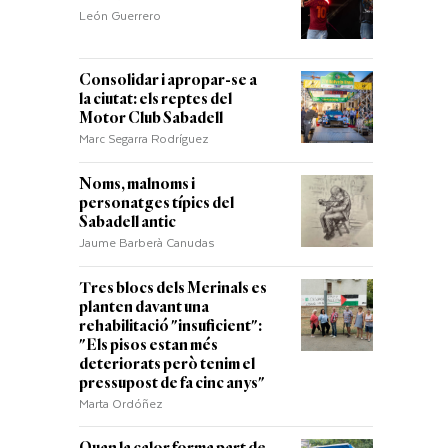
León Guerrero
Consolidar i apropar-se a
la ciutat: els reptes del
Motor Club Sabadell
Marc Segarra Rodríguez
Noms, malnoms i
personatges típics del
Sabadell antic
Jaume Barberà Canudas
Tres blocs dels Merinals es
planten davant una
rehabilitació "insuficient":
"Els pisos estan més
deteriorats però tenim el
pressupost de fa cinc anys"
Marta Ordóñez