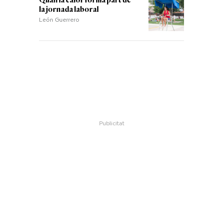
Quan la calor forma part de
la jornada laboral
León Guerrero