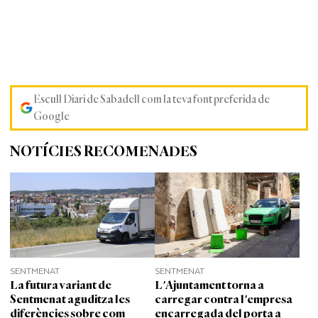
Escull Diari de Sabadell com la teva font preferida de
Google
NOTÍCIES RECOMENADES
SENTMENAT
SENTMENAT
La futura variant de
L'Ajuntament torna a
Sentmenat aguditza les
carregar contra l'empresa
diferències sobre com
encarregada del porta a