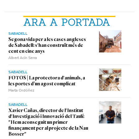
ARA A PORTADA
SABADELL
Segona vida per a les cases angleses
de Sabadell: s'han construït més de
cent en cinc anys
Albert Acín Serra
SABADELL
FOTOS | La protectora d'animals, a
les portes d’un agost complicat
Marta Ordóñez
SABADELL
Xavier Cañas, director de l'Institut
d'Investigació i Innovació del Taulí:
"Hem aconseguit un primer
finançament per al projecte de la Nau
Bosser"