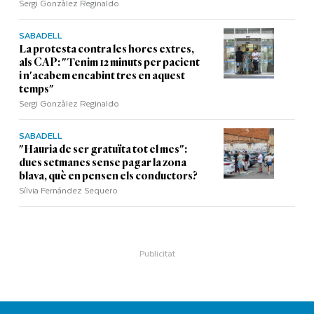
Sergi Gonzàlez Reginaldo
SABADELL
La protesta contra les hores extres,
als CAP: "Tenim 12 minuts per pacient
i n'acabem encabint tres en aquest
temps"
Sergi Gonzàlez Reginaldo
SABADELL
"Hauria de ser gratuïta tot el mes":
dues setmanes sense pagar la zona
blava, què en pensen els conductors?
Sílvia Fernández Sequero