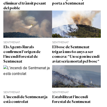
eliminar el trànsit pesant
porta a Sentmenat
del poble
SENTMENAT
SENTMENAT
Els Agents Rurals
El bosc de Sentmenat
confirmen l'origen de
trigarà uns 60 anys a ser
l'incendi forestal de
com era: "Un segon incendi
Sentmenat
aviat seria mortal pel bosc"
SENTMENAT
SENTMENAT
L’incendi de Sentmenat ja
Estabilitzat l'incendi
està controlat
forestal de Sentmenat