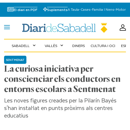
A Taula
-
Cases
-
Familia I Nens
-
Motor
El diari en PDF
Suplements
SABADELL
VALLÈS
DINERS
CULTURA I OCI
ESP
expand_more
expand_more
SENTMENAT
La curiosa iniciativa per
conscienciar els conductors en
entorns escolars a Sentmenat
Les noves figures creades per la Pilarín Bayés
s'han instal·lat en punts pròxims als centres
educatius