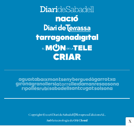
Copyright © 2026 Diari de Sabadell | Novapress Edicions S.L.
OA Cloud
Amb la tecnologia de
X