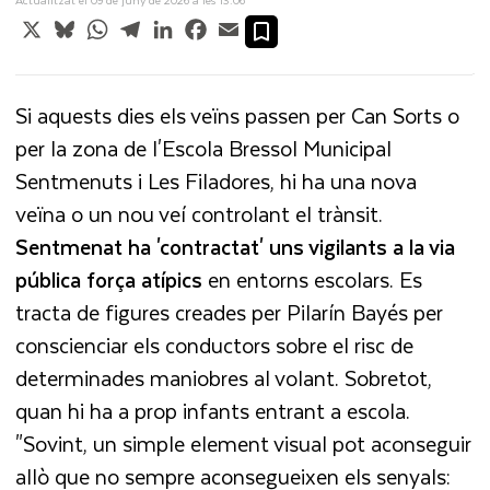
X
Bluesky
WhatsApp
Telegram
LinkedIn
Facebook
Email
Si aquests dies els veïns passen per Can Sorts o
per la zona de l'Escola Bressol Municipal
Sentmenuts i Les Filadores, hi ha una nova
veïna o un nou veí controlant el trànsit.
Sentmenat ha 'contractat' uns vigilants a la via
pública força atípics
en entorns escolars. Es
tracta de figures creades per Pilarín Bayés per
conscienciar els conductors sobre el risc de
determinades maniobres al volant. Sobretot,
quan hi ha a prop infants entrant a escola.
"Sovint, un simple element visual pot aconseguir
allò que no sempre aconsegueixen els senyals: