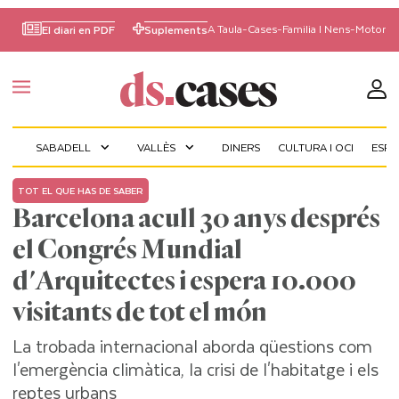
A Taula
-
Cases
-
Familia I Nens
-
Motor
El diari en PDF
Suplements
SABADELL
VALLÈS
DINERS
CULTURA I OCI
ESP
expand_more
expand_more
TOT EL QUE HAS DE SABER
Barcelona acull 30 anys després
el Congrés Mundial
d'Arquitectes i espera 10.000
visitants de tot el món
La trobada internacional aborda qüestions com
l'emergència climàtica, la crisi de l'habitatge i els
reptes urbans