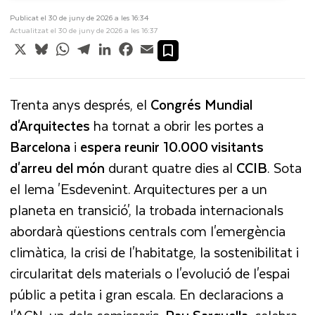
Publicat el 30 de juny de 2026 a les 16:34
Actualitzat el 30 de juny de 2026 a les 16:37
X
Bluesky
WhatsApp
Telegram
LinkedIn
Facebook
Email
Trenta anys després, el
Congrés Mundial
d'Arquitectes
ha tornat a obrir les portes a
Barcelona
i
espera reunir 10.000 visitants
d'arreu del món
durant quatre dies al
CCIB
. Sota
el lema 'Esdevenint. Arquitectures per a un
planeta en transició', la trobada internacionals
abordarà qüestions centrals com l'emergència
climàtica, la crisi de l'habitatge, la sostenibilitat i
circularitat dels materials o l'evolució de l'espai
públic a petita i gran escala. En declaracions a