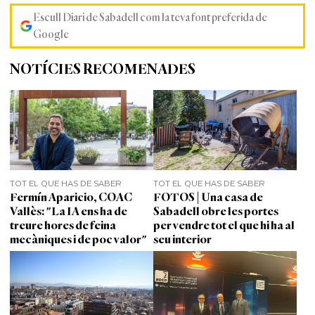
Escull Diari de Sabadell com la teva font preferida de
Google
NOTÍCIES RECOMENADES
TOT EL QUE HAS DE SABER
TOT EL QUE HAS DE SABER
Fermín Aparicio, COAC
FOTOS | Una casa de
Vallès: "La IA ens ha de
Sabadell obre les portes
treure hores de feina
per vendre tot el que hi ha al
mecàniques i de poc valor"
seu interior