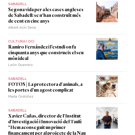
SABADELL
Segona vida per a les cases angleses
de Sabadell: se n'han construït més
de cent en cinc anys
Albert Acín Serra
CULTURA I OCI
Ramiro Fernández i l’estudi on fa
cinquanta anys que construeix el seu
món ideal
León Guerrero
SABADELL
FOTOS | La protectora d'animals, a
les portes d’un agost complicat
Marta Ordóñez
SABADELL
Xavier Cañas, director de l'Institut
d'Investigació i Innovació del Taulí:
"Hem aconseguit un primer
finançament per al projecte de la Nau