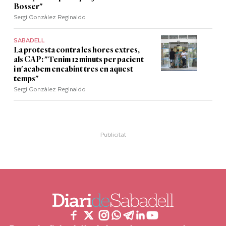
Bosser"
Sergi Gonzàlez Reginaldo
SABADELL
La protesta contra les hores extres,
als CAP: "Tenim 12 minuts per pacient
i n'acabem encabint tres en aquest
temps"
Sergi Gonzàlez Reginaldo