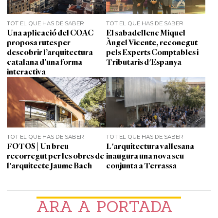
TOT EL QUE HAS DE SABER
TOT EL QUE HAS DE SABER
Una aplicació del COAC
El sabadellenc Miquel
proposa rutes per
Àngel Vicente, reconegut
descobrir l’arquitectura
pels Experts Comptables i
catalana d’una forma
Tributaris d'Espanya
interactiva
TOT EL QUE HAS DE SABER
TOT EL QUE HAS DE SABER
FOTOS | Un breu
L'arquitectura vallesana
recorregut per les obres de
inaugura una nova seu
l'arquitecte Jaume Bach
conjunta a Terrassa
ARA A PORTADA