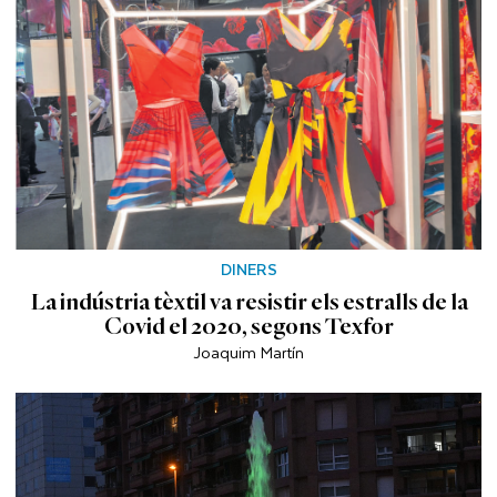
DINERS
La indústria tèxtil va resistir els estralls de la
Covid el 2020, segons Texfor
Joaquim Martín