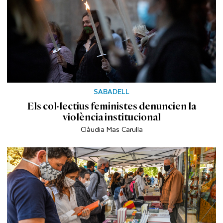
SABADELL
Els col·lectius feministes denuncien la
violència institucional
Clàudia Mas Carulla