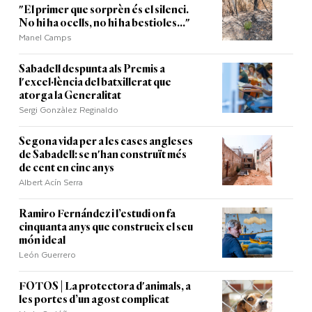
"El primer que sorprèn és el silenci.
No hi ha ocells, no hi ha bestioles..."
Manel Camps
Sabadell despunta als Premis a
l'excel·lència del batxillerat que
atorga la Generalitat
Sergi Gonzàlez Reginaldo
Segona vida per a les cases angleses
de Sabadell: se n'han construït més
de cent en cinc anys
Albert Acín Serra
Ramiro Fernández i l’estudi on fa
cinquanta anys que construeix el seu
món ideal
León Guerrero
FOTOS | La protectora d'animals, a
les portes d’un agost complicat