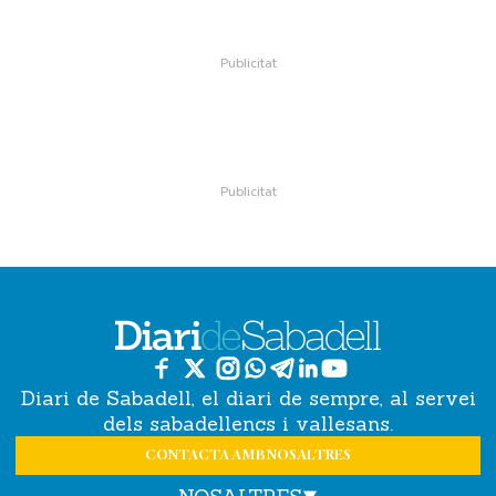
Diari de Sabadell, el diari de sempre, al servei
dels sabadellencs i vallesans.
CONTACTA AMB NOSALTRES