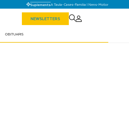
A Taula
-
Cases
-
Familia I Nens
-
Motor
Suplements
NEWSLETTERS
OBITUARIS