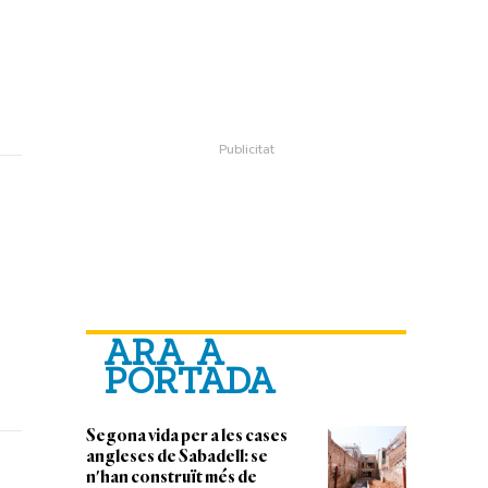
ARA A
PORTADA
Segona vida per a les cases
angleses de Sabadell: se
n'han construït més de