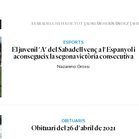
l
A SABADELL HI HA DE TOT
ADRIÁN HERNÁNDEZ
AHI
ESPORTS
El juvenil 'A' del Sabadell venç a l'Espanyol i
aconsegueix la segona victòria consecutiva
Nazareno Grossi
OBITUARIS
Obituari del 26 d'abril de 2021