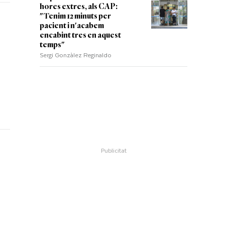
hores extres, als CAP:
"Tenim 12 minuts per
pacient i n'acabem
encabint tres en aquest
temps"
Sergi Gonzàlez Reginaldo