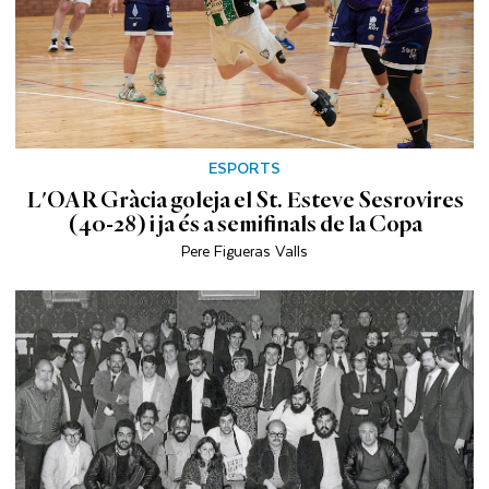
ESPORTS
L'OAR Gràcia goleja el St. Esteve Sesrovires
(40-28) i ja és a semifinals de la Copa
Pere Figueras Valls