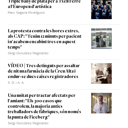
Triple bany de plata per a Txell Ferré
a l'Europeu d'artística
Marc Segarra Rodríguez
La protesta contra les hores extres,
als CAP: "Tenim 12 minuts per pacient
i n'acabem encabint tres en aquest
temps"
Sergi Gonzàlez Reginaldo
VÍDEO | Tres detinguts per assaltar
de nit una farmàcia de la Creu Alta i
endur-se dues caixes registradores
S. G. i A. A.
Una unitat per tractar afectats per
l'amiant: "Els 300 casos que
controlem, la majoria antics
treballadors de fàbriques, són només
la punta de l'iceberg"
Sergi Gonzàlez Reginaldo