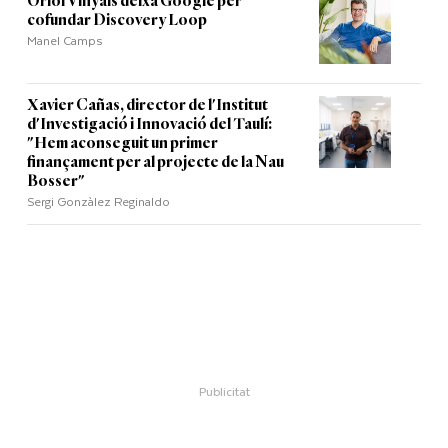
Oriol Vinyals deixa Google per
cofundar Discovery Loop
Manel Camps
Xavier Cañas, director de l'Institut
d'Investigació i Innovació del Taulí:
"Hem aconseguit un primer
finançament per al projecte de la Nau
Bosser"
Sergi Gonzàlez Reginaldo