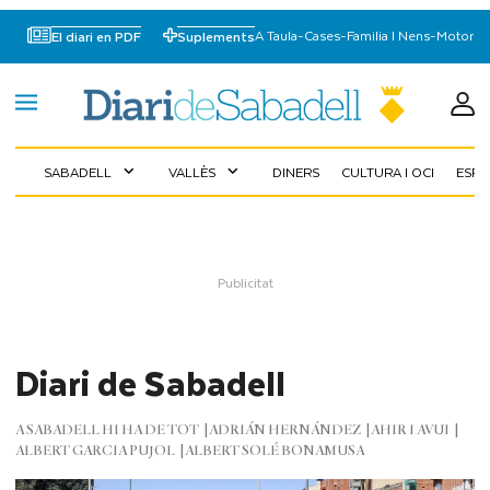
A Taula
-
Cases
-
Familia I Nens
-
Motor
El diari en PDF
Suplements
SABADELL
VALLÈS
DINERS
CULTURA I OCI
ESP
expand_more
expand_more
Diari de Sabadell
A SABADELL HI HA DE TOT
ADRIÁN HERNÁNDEZ
AHIR I AVUI
ALBERT GARCIA PUJOL
ALBERT SOLÉ BONAMUSA