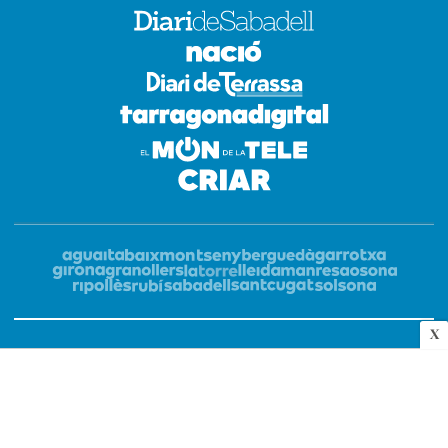
X
Copyright © 2026 Diari de Sabadell | Novapress Edicions S.L.
OA Cloud
Amb la tecnologia de