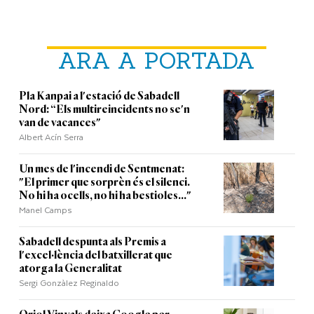
ARA A PORTADA
Pla Kanpai a l'estació de Sabadell
Nord: “Els multireincidents no se'n
van de vacances"
Albert Acín Serra
Un mes de l'incendi de Sentmenat:
"El primer que sorprèn és el silenci.
No hi ha ocells, no hi ha bestioles..."
Manel Camps
Sabadell despunta als Premis a
l'excel·lència del batxillerat que
atorga la Generalitat
Sergi Gonzàlez Reginaldo