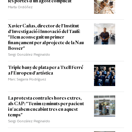
les portes d’un agost complicat
Marta Ordóñez
Xavier Cañas, director de l'Institut
d'Investigació i Innovació del Taulí:
"Hem aconseguit un primer
finançament per al projecte de la Nau
Bosser"
Sergi Gonzàlez Reginaldo
Triple bany de plata per a Txell Ferré
a l'Europeu d'artística
Marc Segarra Rodríguez
La protesta contra les hores extres,
als CAP: "Tenim 12 minuts per pacient
i n'acabem encabint tres en aquest
temps"
Sergi Gonzàlez Reginaldo